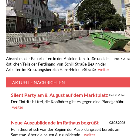
Abschluss der Bauarbeiten in der Antoinettenstraße und des
28.07.2026
östlichen Teils der Ferdinand-von-Schill-Straße Beginn der
Arbeiten im Kreuzungsbereich Hans-Heinen-Straße
weiter
AKTUELLE NACHRICHTEN
Silent Party am 8. August auf dem Marktplatz
06.08.2026
Der Eintritt ist frei, die Kopfhörer gibt es gegen eine Pfandgebühr.
weiter
Neue Auszubildende im Rathaus begrüßt
03.08.2026
Rein theoretisch war der Beginn der Ausbildungszeit bereits am
Samstag. Aber die neuen Auszubildende...
weiter