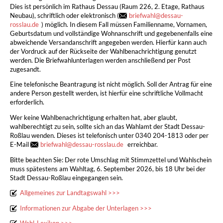
Dies ist persönlich im Rathaus Dessau (Raum 226, 2. Etage, Rathaus
Neubau), schriftlich oder elektronisch (
briefwahl
@
dessau-
rosslau.de
) möglich. In diesem Fall müssen Familienname, Vornamen,
Geburtsdatum und vollständige Wohnanschrift und gegebenenfalls eine
abweichende Versandanschrift angegeben werden. Hierfür kann auch
der Vordruck auf der Rückseite der Wahlbenachrichtigung genutzt
werden. Die Briefwahlunterlagen werden anschließend per Post
zugesandt.
Eine telefonische Beantragung ist nicht möglich. Soll der Antrag für eine
andere Person gestellt werden, ist hierfür eine schriftliche Vollmacht
erforderlich.
Wer keine Wahlbenachrichtigung erhalten hat, aber glaubt,
wahlberechtigt zu sein, sollte sich an das Wahlamt der Stadt Dessau-
Roßlau wenden. Dieses ist telefonisch unter 0340 204-1813 oder per
E-Mail
briefwahl
@
dessau-rosslau.de
erreichbar.
Bitte beachten Sie: Der rote Umschlag mit Stimmzettel und Wahlschein
muss spätestens am Wahltag, 6. September 2026, bis 18 Uhr bei der
Stadt Dessau-Roßlau eingegangen sein.
Allgemeines zur Landtagswahl >>>
Informationen zur Abgabe der Unterlagen >>>