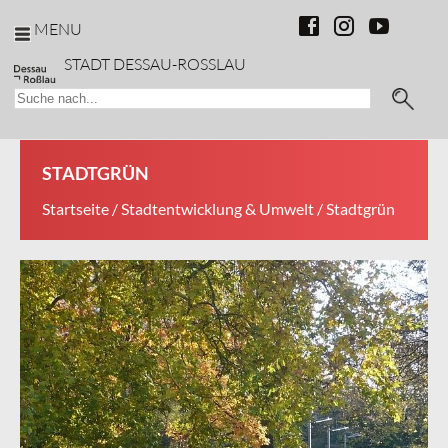
MENU
STADT DESSAU-ROSSLAU
STADTGRÜN
Startseite
/
Stadtentwicklung & Umwelt
/ Stadtgrün