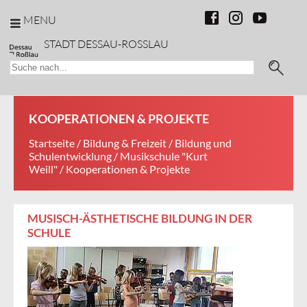
MENU
STADT DESSAU-ROSSLAU
KOOPERATIONEN & PROJEKTE
Startseite
/
Bildung & Freizeit
/
Bildung und
Schulentwicklung
/
Musikschule "Kurt
Weill"
/ Kooperationen & Projekte
MUSISCH-ÄSTHETISCHE BILDUNG IN DER
SCHULE