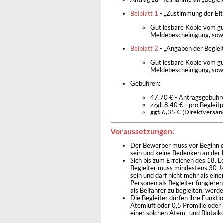
Beiblatt 1
- „Zustimmung der Elte
Gut lesbare Kopie vom gü
Meldebescheinigung, sow
Beiblatt 2
- „Angaben der Begleit
Gut lesbare Kopie vom gü
Meldebescheinigung, sowi
Gebühren:
47,70 € - Antragsgebühr
zzgl. 8,40 € - pro Begleit
ggf. 6,35 € (Direktversan
Voraussetzungen:
Der Bewerber muss vor Beginn de
sein und keine Bedenken an der 
Sich bis zum Erreichen des 18. L
Begleiter muss mindestens 30 Jah
sein und darf nicht mehr als ei
Personen als Begleiter fungieren. 
als Beifahrer zu begleiten, werd
Die Begleiter dürfen ihre Funkti
Atemluft oder 0,5 Promille oder
einer solchen Atem- und Blutalk