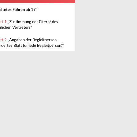
eitetes Fahren ab 17“
att 1
„Zustimmung der Eltern/ des
zlichen Vertreters“
att 2
„Angaben der Begleitperson
dertes Blatt für jede Begleitperson)“