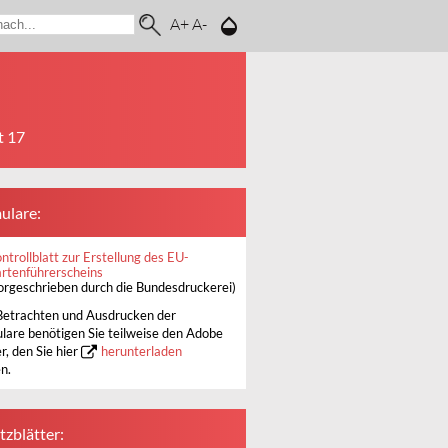
A+
A-
t 17
ulare:
ntrollblatt zur Erstellung des EU-
rtenführerscheins
orgeschrieben durch die Bundesdruckerei)
etrachten und Ausdrucken der
lare benötigen Sie teilweise den Adobe
r, den Sie hier
herunterladen
n.
tzblätter: