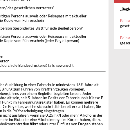
rn/ des gesetzlichen Vertreters“
„Begl
ltigen Personalausweis oder Reisepass mit aktueller
ie Kopie vom Führerschein
Beibl
geset
person (gesondertes Blatt für jede Begleitperson)“
ltigen Personalausweis oder Reisepass mit aktueller
Beibl
e Kopie vom Führerschein (jeder Begleitperson)
(geson
en
person
d durch die Bundesdruckerei) falls gewünscht
r Ausbildung in einer Fahrschule mindestens 16½ Jahre alt
Eignung zum Führen von Kraftfahrzeugen vorliegen.
ebensjahres von einem Begleiter begleiten lassen. Jeder
re alt sein, seit 5 Jahren im Besitz der Fahrerlaubnis Klasse B
nen Punkt im Fahreignungsregister haben. Es können mehrere
Die Begleiter, welche sich schriftlich bereit erklärt haben, Sie
en in die Prüfbescheinigung eingetragen.
on nicht ausführen, wenn sie 0,25mg/l oder mehr Alkohol in der
 mehr im Blut oder eine Alkoholmenge im Körper haben, die zu
oholkonzentration führt oder unter Einfluss von Drogen stehen.