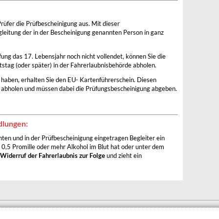
Prüfer die Prüfbescheinigung aus. Mit dieser
gleitung der in der Bescheinigung genannten Person in ganz
ng das 17. Lebensjahr noch nicht vollendet, können Sie die
tag (oder später) in der Fahrerlaubnisbehörde abholen.
t haben, erhalten Sie den EU- Kartenführerschein. Diesen
e abholen und müssen dabei die Prüfungsbescheinigung abgeben.
dlungen:
en und in der Prüfbescheinigung eingetragen Begleiter ein
 0,5 Promille oder mehr Alkohol im Blut hat oder unter dem
Widerruf der Fahrerlaubnis zur Folge
und zieht ein
BARRIEREFREIHEIT
DATENSCHUTZERKLÄRUNG