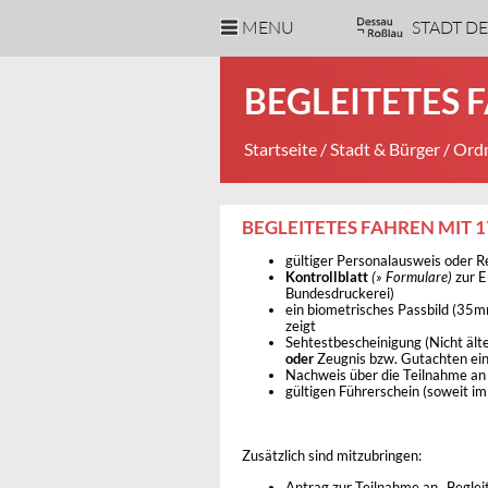
MENU
STADT D
BEGLEITETES 
Startseite
/
Stadt & Bürger
/
Ordn
BEGLEITETES FAHREN MIT 1
gültiger Personalausweis oder R
Kontrollblatt
(» Formulare)
zur E
Bundesdruckerei)
ein biometrisches Passbild (35m
zeigt
Sehtestbescheinigung (Nicht älte
oder
Zeugnis bzw. Gutachten eine
Nachweis über die Teilnahme an e
gültigen Führerschein (soweit im
Zusätzlich sind mitzubringen:
Antrag zur Teilnahme an „Beglei