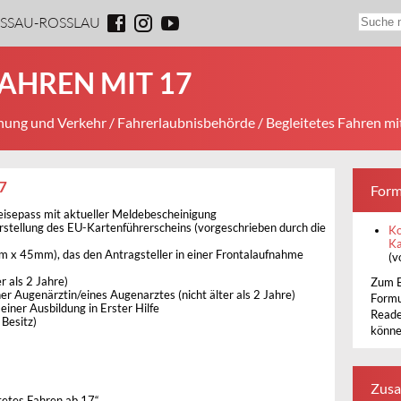
ESSAU-ROSSLAU
FAHREN MIT 17
ung und Verkehr
/
Fahrerlaubnisbehörde
/ Begleitetes Fahren mi
7
Form
eisepass mit aktueller Meldebescheinigung
rstellung des EU-Kartenführerscheins (vorgeschrieben durch die
Ko
Ka
m x 45mm), das den Antragsteller in einer Frontalaufnahme
(v
r als 2 Jahre)
Zum B
r Augenärztin/eines Augenarztes (nicht älter als 2 Jahre)
Formu
iner Ausbildung in Erster Hilfe
Reade
 Besitz)
könne
Zusa
tetes Fahren ab 17“