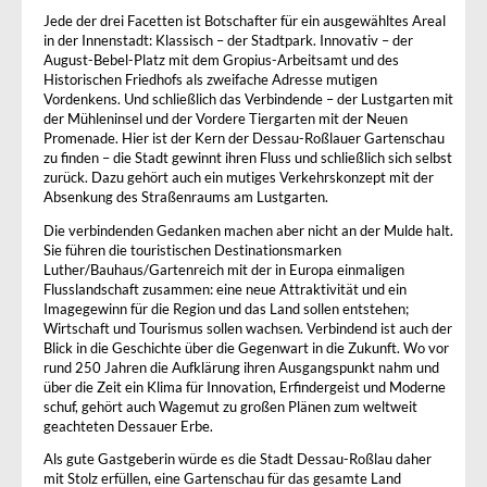
Jede der drei Facetten ist Botschafter für ein ausgewähltes Areal
in der Innenstadt: Klassisch – der Stadtpark. Innovativ – der
August-Bebel-Platz mit dem Gropius-Arbeitsamt und des
Historischen Friedhofs als zweifache Adresse mutigen
Vordenkens. Und schließlich das Verbindende – der Lustgarten mit
der Mühleninsel und der Vordere Tiergarten mit der Neuen
Promenade. Hier ist der Kern der Dessau-Roßlauer Gartenschau
zu finden – die Stadt gewinnt ihren Fluss und schließlich sich selbst
zurück. Dazu gehört auch ein mutiges Verkehrskonzept mit der
Absenkung des Straßenraums am Lustgarten.
Die verbindenden Gedanken machen aber nicht an der Mulde halt.
Sie führen die touristischen Destinationsmarken
Luther/Bauhaus/Gartenreich mit der in Europa einmaligen
Flusslandschaft zusammen: eine neue Attraktivität und ein
Imagegewinn für die Region und das Land sollen entstehen;
Wirtschaft und Tourismus sollen wachsen. Verbindend ist auch der
Blick in die Geschichte über die Gegenwart in die Zukunft. Wo vor
rund 250 Jahren die Aufklärung ihren Ausgangspunkt nahm und
über die Zeit ein Klima für Innovation, Erfindergeist und Moderne
schuf, gehört auch Wagemut zu großen Plänen zum weltweit
geachteten Dessauer Erbe.
Als gute Gastgeberin würde es die Stadt Dessau-Roßlau daher
mit Stolz erfüllen, eine Gartenschau für das gesamte Land