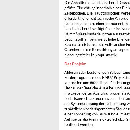
Die Anhaltische Landesbücherei Dessau i
größte Einrichtung innerhalb eines Bib
Zeitepochen. Die Hauptbibliothek verze
erfordert hohe lichttechnische Anforde
Besucherzahlen zu einer permanenten B
Landesbücherei, verfügt über eine Nutz
ist mit Spiegelrasterleuchten ausgesta
Leuchtstofflampen, weißt hohe Energiev
Reparaturleistungen die vollständige F
Gründen soll die Beleuchtungsanlage er
blendungsfreier Mikroprismatik.
Das Projekt
Ablösung der bestehenden Beleuchtung
Förderprogramms des BMU / Projektträg
kulturellen und öffentlichen Einrichtu
Umbau der Bereiche Ausleihe- und Leses
in abgependelter Ausführung oder als A
bedarfsgerechte Steuerung, um den täg
der Systemablösung der Beleuchtung wu
zusätzlichen bedarfsgerechten Steueru
einer Förderung von 30 % für die Inves
Auftrag an die Firma Elektro Schulze
realisiert werden.