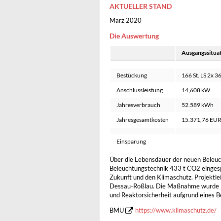
AKTUELLER STAND
März 2020
Die Auswertung
Ausgangssitua
Bestückung
166 St. LS 2x 3
Anschlussleistung
14,608 kW
Jahresverbrauch
52.589 kWh
Jahresgesamtkosten
15.371,76 EU
Einsparung
Über die Lebensdauer der neuen Beleu
Beleuchtungstechnik 433 t CO2 eingespar
Zukunft und den Klimaschutz. Projektl
Dessau-Roßlau. Die Maßnahme wurde „
und Reaktorsicherheit aufgrund eines 
BMU
https://www.klimaschutz.de/