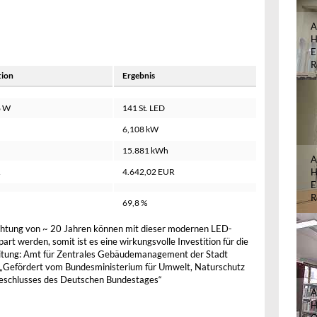
A
H
E
R
tion
Ergebnis
6 W
141 St. LED
6,108 kW
15.881 kWh
A
R
4.642,02 EUR
H
E
R
69,8 %
chtung von ~ 20 Jahren können mit dieser modernen LED-
t werden, somit ist es eine wirkungsvolle Investition für die
eitung: Amt für Zentrales Gebäudemanagement der Stadt
Gefördert vom Bundesministerium für Umwelt, Naturschutz
Beschlusses des Deutschen Bundestages“
A
H