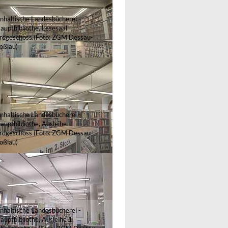
nhaltische Landesbücherei -
auptbibliothe, Lesesaal
rdgeschoss (Foto: ZGM Dessau-
oßlau)
nhaltische Landesbücherei -
auptbibliothe, Ausleihe
rdgeschoss (Foto: ZGM Dessau-
oßlau)
nhaltische Landesbücherei -
auptbibliothe, Ausleihe 1.