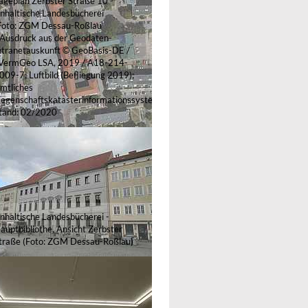
ageplan Zerbster Straße 10 -
nhaltische Landesbücherei
Foto: ZGM Dessau-Roßlau
Ausdruck aus der Geodaten-
ntranetauskunft © GeoBasis-DE /
VermGeo LSA, 2019 / A18-214-
009-7; Luftbild (Befliegung 2019);
mtliches
iegenschaftskatasterinformationssystem,
tand: 02/2020
nhaltische Landesbücherei -
auptbibliothe, Ansicht Zerbster
traße (Foto: ZGM Dessau-Roßlau)