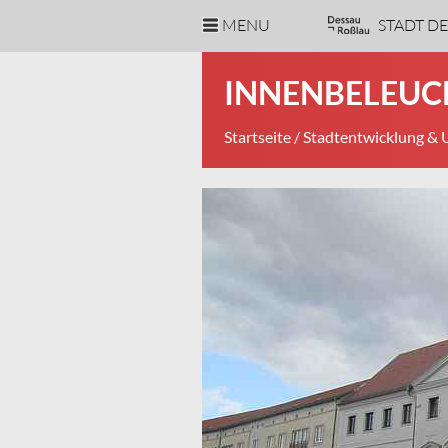
MENU
STADT D
INNENBELEUC
Startseite
/
Stadtentwicklung &