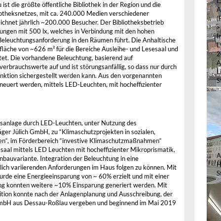
L
st die größte öffentliche Bibliothek in der Region und die
A
liotheksnetzes, mit ca. 240.000 Medien verschiedener
(
ichnet jährlich ~200.000 Besucher. Der Bibliotheksbetrieb
>
rungen mit 500 lx, welches in Verbindung mit den hohen
I
eleuchtungsanforderung in den Räumen führt. Die Anhaltische
L
fläche von ~626 m² für die Bereiche Ausleihe- und Lesesaal und
2
ttet. Die vorhandene Beleuchtung, basierend auf
A
erbrauchswerte auf und ist störungsanfällig, so dass nur durch
L
unktion sichergestellt werden kann. Aus den vorgenannten
S
neuert werden, mittels LED-Leuchten, mit hocheffizienter
sanlage durch LED-Leuchten, unter Nutzung des
er Jülich GmbH, zu “Klimaschutzprojekten in sozialen,
ngen“, im Förderbereich “investive Klimaschutzmaßnahmen“
aal mittels LED Leuchten mit hocheffizienter Mikroprismatik,
A
nbauvariante. Integration der Beleuchtung in eine
H
lich variierenden Anforderungen im Haus folgen zu können. Mit
S
rde eine Energieeinsparung von ~ 60% erzielt und mit einer
ng konnten weitere ~10% Einsparung generiert werden. Mit
tition konnte nach der Anlagenplanung und Ausschreibung, der
 GmbH aus Dessau-Roßlau vergeben und beginnend im Mai 2019