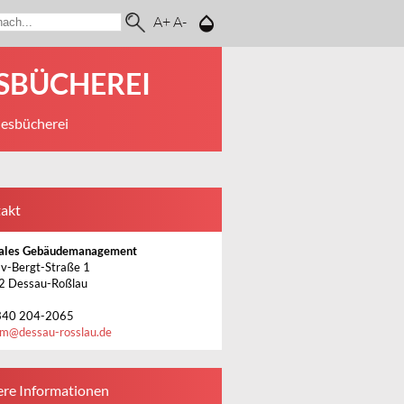
A+
A-
SBÜCHEREI
desbücherei
akt
rales Gebäudemanagement
v-Bergt-Straße 1
2 Dessau-Roßlau
340 204-2065
gm
@
dessau-rosslau.de
ere Informationen