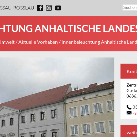
ESSAU-ROSSLAU
HTUNG ANHALTISCHE LANDE
 Umwelt
/
Aktuelle Vorhaben
/ Innenbeleuchtung Anhaltische Lan
Kont
Zent
Gusta
0686
0
z
weit