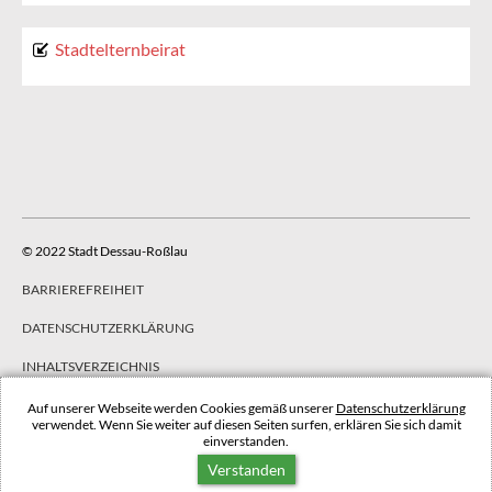
Stadtelternbeirat
© 2022 Stadt Dessau-Roßlau
BARRIEREFREIHEIT
DATENSCHUTZERKLÄRUNG
INHALTSVERZEICHNIS
IMPRESSUM
Auf unserer Webseite werden Cookies gemäß unserer
Datenschutzerklärung
verwendet. Wenn Sie weiter auf diesen Seiten surfen, erklären Sie sich damit
einverstanden.
NACH OBEN
Verstanden