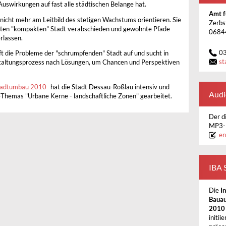
uswirkungen auf fast alle städtischen Belange hat.
Amt f
nicht mehr am Leitbild des stetigen Wachstums orientieren. Sie
Zerbs
nnten "kompakten" Stadt verabschieden und gewohnte Pfade
0684
rlassen.
0
t die Probleme der "schrumpfenden" Stadt auf und sucht in
st
staltungsprozess nach Lösungen, um Chancen und Perspektiven
tadtumbau 2010
hat die Stadt Dessau-Roßlau intensiv und
Audi
-Themas "Urbane Kerne - landschaftliche Zonen" gearbeitet.
Der d
MP3-D
en
IBA 
Die
I
Bauau
201
initii