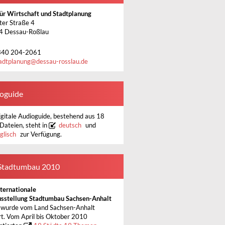
ür Wirtschaft und Stadtplanung
ter Straße 4
4 Dessau-Roßlau
340 204-2061
adtplanung
@
dessau-rosslau.de
oguide
igitale Audioguide, bestehend aus 18
ateien, steht in
deutsch
und
glisch
zur Verfügung.
Stadtumbau 2010
nternationale
sstellung Stadtumbau Sachsen-Anhalt
0
wurde vom Land Sachsen-Anhalt
ert. Vom April bis Oktober 2010