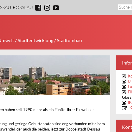
ESSAU-ROSSLAU
 Umwelt
/
Stadtentwicklung
/ Stadtumbau
Info
K
Ur
La
Fö
Gloss
IB
19
 haben seit 1990 mehr als ein Fünftel ihrer Einwohner
ung und geringe Geburtenraten sind eng verbunden mit einem
Kont
turwandel, der auch die beiden, jetzt zur Doppelstadt Dessau-