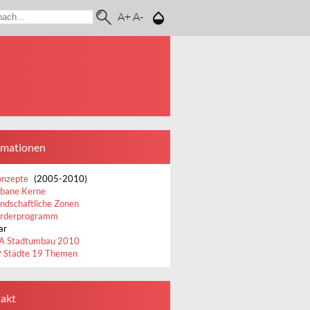
A+
A-
rmationen
onzepte
(2005-2010)
bane Kerne
ndschaftliche Zonen
rderprogramm
ar
A Stadtumbau 2010
 Städte 19 Themen
akt