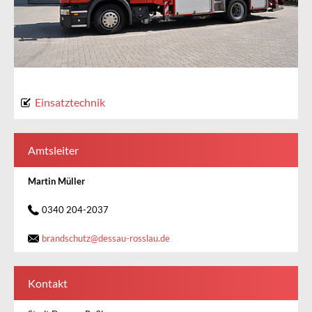
Einsatztechnik
Amtsleiter
Martin Müller
0340 204-2037
brandschutz
@
dessau-rosslau.de
Kontakt