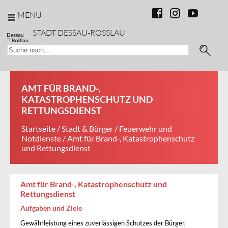
MENU
STADT DESSAU-ROSSLAU
AMT FÜR BRAND-,
KATASTROPHENSCHUTZ UND
RETTUNGSDIENST
Startseite
/
Stadt & Bürger
/
Feuerwehr und
Notdienste
/ Amt für Brand-, Katastrophenschutz
und Rettungsdienst
Amt für Brand-, Katastrophenschutz und
Rettungsdienst
Aufgaben und Ziele
Gewährleistung eines zuverlässigen Schutzes der Bürger,