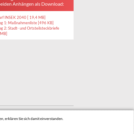
beiden Anhängen als Download:
rf INSEK 2040 [ 19,4 MB]
g 1: Maßnahmenliste [496 KB]
g 2: Stadt- und Ortsteilsteckbriefe
 MB]
INHALTSVERZEICHNIS
IMPRESSUM
n, erklären Sie sich damit einverstanden.