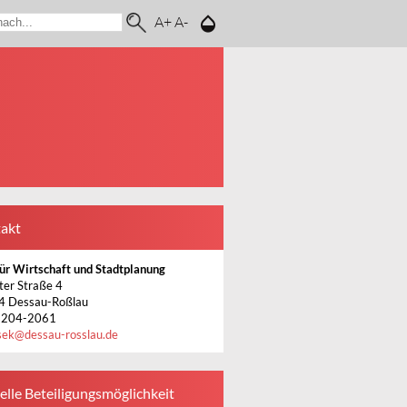
A+
A-
akt
ür Wirtschaft und Stadtplanung
ter Straße 4
4 Dessau-Roßlau
 204-2061
sek
@
dessau-rosslau.de
elle Beteiligungsmöglichkeit