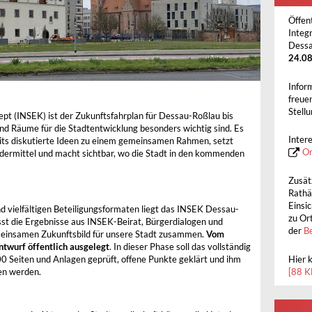
Öffen
Integ
Dess
24.0
Infor
freue
Stell
pt (INSEK) ist der Zukunftsfahrplan für Dessau-Roßlau bis
d Räume für die Stadtentwicklung besonders wichtig sind. Es
Inter
ts diskutierte Ideen zu einem gemeinsamen Rahmen, setzt
On
rdermittel und macht sichtbar, wo die Stadt in den kommenden
Zusätz
Rathä
Einsi
d vielfältigen Beteiligungsformaten liegt das INSEK Dessau-
zu Or
sst die Ergebnisse aus INSEK-Beirat, Bürgerdialogen und
der
B
einsamen Zukunftsbild für unsere Stadt zusammen.
Vom
ntwurf öffentlich ausgelegt
. In dieser Phase soll das vollständig
Hier 
0 Seiten und Anlagen geprüft, offene Punkte geklärt und ihm
[88 K
en werden.