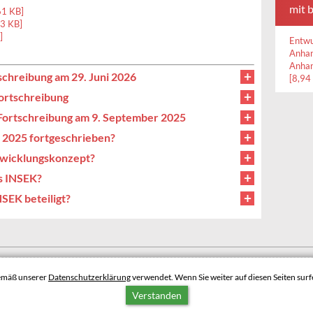
mit 
61 KB]
63 KB]
]
Entwu
Anhan
Anhan
schreibung am 29. Juni 2026
[8,94
Fortschreibung
-Fortschreibung am 9. September 2025
 2025 fortgeschrieben?
ntwicklungskonzept?
s INSEK?
NSEK beteiligt?
BARRIEREFREIHEIT
DATENSCHUTZERKLÄRUNG
gemäß unserer
Datenschutzerklärung
verwendet. Wenn Sie weiter auf diesen Seiten surfe
NACH OBEN
Verstanden