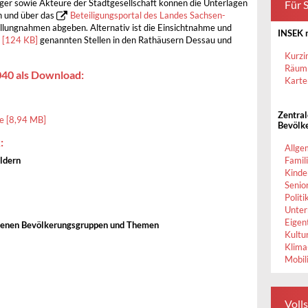
Für S
rger sowie Akteure der Stadtgesellschaft können die Unterlagen
en und über das
Beteiligungsportal des Landes Sachsen-
llungnahmen abgeben. Alternativ ist die Einsichtnahme und
INSEK n
 [124 KB]
genannten Stellen in den Rathäusern Dessau und
Kurzi
Räuml
040 als Download:
Karte
Zentra
fe [8,94 MB]
Bevölk
:
Allge
ldern
Famil
Kinde
Senio
Politi
Unter
Eigen
denen Bevölkerungsgruppen und Themen
Kultu
Klima
Mobil
Voll