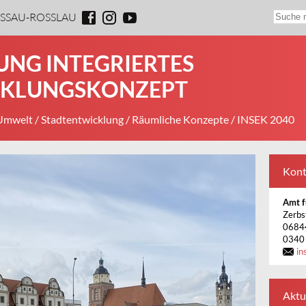
ESSAU-ROSSLAU
UNG INTEGRIERTES
CKLUNGSKONZEPT
 Umwelt
/
Stadtentwicklung
/
Räumliche Konzepte
/ INSEK 2040
Kont
Amt f
Zerbs
0684
0340
in
Aktu