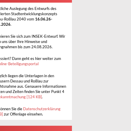
tliche Auslegung des Entwurfs des
rierten Stadtentwicklungskonzepts
au-Roßlau 2040 vom
16.06.26-
8.2026
.
mieren Sie sich zum INSEK-Entwurf. Wir
n uns über Ihre Hinweise und
ungnahmen bis zum 24.08.2026.
essiert? Dann geht es hier weiter zum
line-Beteiligungsportal
lich liegen die Unterlagen in den
usern Dessau und Roßlau zur
chtsnahme aus. Genauere Informationen
ten und Zeiten finden Sie unter Punkt 4
ekanntmachung [124 KB]
.
können Sie die
Datenschutzerklärung
B]
zur Offenlage einsehen.