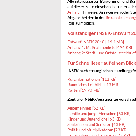
Alle interessierten Bürgerinnen und Bü
auf dieser Seite einsehen, herunterlad
Anhalt
Hinweise, Anregungen oder Ste
Abgabe bei den in der
Bekanntmachung
Roßlau möglich.
Vollständiger INSEK-Entwurf 2
Entwurf INSEK 2040 [ 19,4 MB]
Anhang 1: Maßnahmenliste [496 KB]
Anhang 2: Stadt- und Ortsteilsteckbrie
Für Schnellleser auf einem Blick
INSEK nach strategischen Handlungsfe
Kurzinformationen [112 KB]
Räumliches Leitbild [1,43 MB]
Karten [19,70 MB]
Zentrale INSEK-Aussagen zu verschie
Allgemeinheit [62 KB]
Familie und junge Menschen [63 KB]
Kinder und Jugendliche [63 KB]
Seniorinnen und Senioren [63 KB]
Politik und Multiplikatoren [73 KB]
Unternehmen und Gewerbe [73 KB]