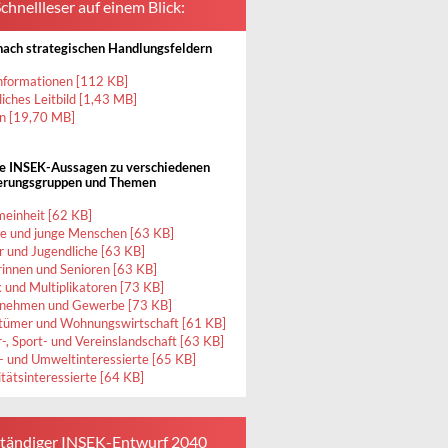
chnellleser auf einem Blick:
ach strategischen Handlungsfeldern
nformationen [112 KB]
iches Leitbild [1,43 MB]
n [19,70 MB]
le INSEK-Aussagen zu verschiedenen
erungsgruppen und Themen
meinheit [62 KB]
ie und junge Menschen [63 KB]
r und Jugendliche [63 KB]
rinnen und Senioren [63 KB]
k und Multiplikatoren [73 KB]
nehmen und Gewerbe [73 KB]
tümer und Wohnungswirtschaft [61 KB]
r-, Sport- und Vereinslandschaft [63 KB]
- und Umweltinteressierte [65 KB]
itätsinteressierte [64 KB]
ständiger INSEK-Entwurf 2040