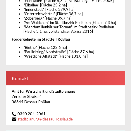
"Ebertallee" [Fläche 5,3 ha, vollständiger Abriss 2005]
"Elballee" [Fläche 25,2 ha]
"Innenstadt" [Fläche 379,9 ha]
"Österreichviertel" [Fläche 36,7 ha]
"Zoberberg" [Fläche 39,7 ha]
"Am Wäldchen" im Stadtbezirk Rodleben [Fläche 7,3 ha]
"Mehrfamilienhäuser Tornau" im Stadtbezirk Rodleben
[Fläche 3,1 ha, vollständiger Abriss 2016]
Fördergebiete im Stadtteil Roßlau
"Biethe" [Fläche 122,6 ha]
"Paulickring/ Nordstraße" [Fläche 37,6 ha]
"Westliche Altstadt" [Fläche 101,0 ha]
Kontakt
Amt für Wirtschaft und Stadtplanung
Zerbster Straße 4
06844 Dessau-Roßlau
0340 204-2061
stadtplanung
@
dessau-rosslau.de