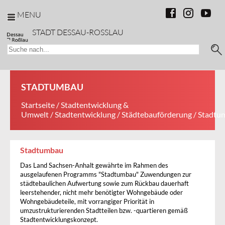
MENU
STADT DESSAU-ROSSLAU
STADTUMBAU
Startseite
/
Stadtentwicklung &
Umwelt
/
Stadtentwicklung
/
Städtebauförderung
/ Stadtu
Stadtumbau
Das Land Sachsen-Anhalt gewährte im Rahmen des
ausgelaufenen Programms "Stadtumbau" Zuwendungen zur
städtebaulichen Aufwertung sowie zum Rückbau dauerhaft
leerstehender, nicht mehr benötigter Wohngebäude oder
Wohngebäudeteile, mit vorrangiger Priorität in
umzustrukturierenden Stadtteilen bzw. -quartieren gemäß
Stadtentwicklungskonzept.