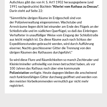
Aufschluss gibt das von H. S. Art'l 1902 herausgegebene (und
1991 nachgedruckte) Büchlein
"Allerlei vom Rathaus zu Dessau"
.
Darin steht auf Seite 22:
"Sämmtliche übrigen Räume im Erdgeschoß sind von
der Polizeiverwaltung eingenommen. Wachstube und
Arresträume liegen dicht bei einander am Ende des Flügels an der
Schloßstraße und im südlichen Querflügel, so daß das Einbringen
Verhafteter in unauffälliger Weise vom Eingang der Schloßstraße
aus leicht möglich ist. Da diese Räume auch nach Schluss der
Expeditionsstunden gebraucht werden, wird durch Aufführung
eiserner, Nachts geschlossener Gitter die Trennung von den
übrigen Räumen des Rathauses durchgeführt."
So wird diese Flure und Räumlichkeiten so manch Zechbruder und
Kleinkrimineller unfreiwillig von innen betrachtet haben, als vor
100 Jahren das Rathaus noch über eine kommunale
Polizeistation
verfügte. Heute dagegen bleiben die anscheinend
noch funktionsfähigen Gitter durchweg geöffnet und werden von
den meisten Vorbeikommenden vermutlich gar nicht mehr
registriert.