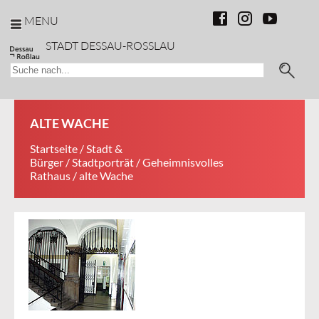
MENU
STADT DESSAU-ROSSLAU
ALTE WACHE
Startseite
/
Stadt &
Bürger
/
Stadtporträt
/
Geheimnisvolles
Rathaus
/ alte Wache