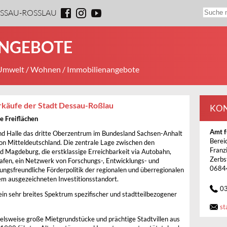
ESSAU-ROSSLAU
ANGEBOTE
 Umwelt
/
Wohnen
/ Immobilienangebote
käufe der Stadt Dessau-Roßlau
KO
 Freiflächen
Amt f
d Halle das dritte Oberzentrum im Bundesland Sachsen-Anhalt
Berei
on Mitteldeutschland. Die zentrale Lage zwischen den
Franz
nd Magdeburg, die erstklassige Erreichbarkeit via Autobahn,
Zerbs
fen, ein Netzwerk von Forschungs-, Entwicklungs- und
0684
ungsfreundliche Förderpolitik der regionalen und überregionalen
m ausgezeichneten Investitionsstandort.
0
n sehr breites Spektrum spezifischer und stadtteilbezogener
st
ielsweise große Mietgrundstücke und prächtige Stadtvillen aus