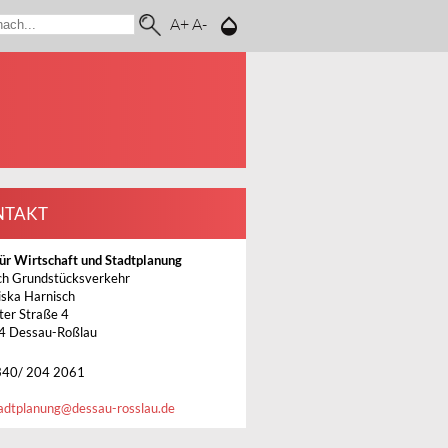
A+
A-
NTAKT
ür Wirtschaft und Stadtplanung
ch Grundstücksverkehr
iska Harnisch
ter Straße 4
4 Dessau-Roßlau
340/ 204 2061
adtplanung@dessau-rosslau.de