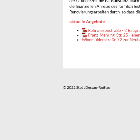
der Gründerzeit die Bausubstanz. Nach
die finanziellen Anreize des förmlich f
Renovierungsarbeiten durch, so dass dies
aktuelle Angebote
Rohrwiesenstraße - 2 Baugru
Franz-Mehring-Str. 25 - ehe
Windmühlenstraße 72 zur Neu
© 2022 Stadt Dessau-Roßlau