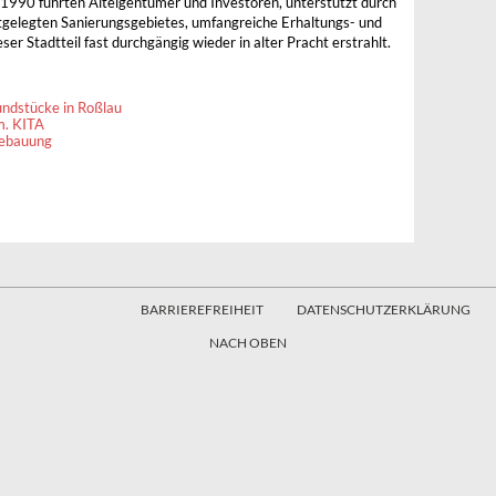
 1990 führten Alteigentümer und Investoren, unterstützt durch
estgelegten Sanierungsgebietes, umfangreiche Erhaltungs- und
er Stadtteil fast durchgängig wieder in alter Pracht erstrahlt.
ndstücke in Roßlau
m. KITA
bebauung
BARRIEREFREIHEIT
DATENSCHUTZERKLÄRUNG
NACH OBEN