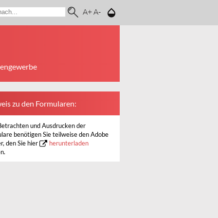
A+
A-
tengewerbe
eis zu den Formularen:
etrachten und Ausdrucken der
lare benötigen Sie teilweise den Adobe
r, den Sie hier
herunterladen
n.