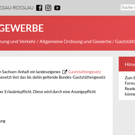
ESSAU-ROSSLAU
NGEWERBE
ung und Verkehr
/
Allgemeine Ordnung und Gewerbe
/ Gaststät
Hinw
n Sachsen-Anhalt ein landeseigenes
Gaststättengesetz
Gesetzt löst das bis dahin geltende Bundes-Gaststättengesetz
Zum B
Formu
Reade
r Erlaubnispflicht. Diese wird durch eine Anzeigepflicht
könne
nung