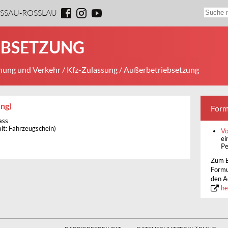
ESSAU-ROSSLAU
BSETZUNG
ung und Verkehr
/
Kfz-Zulassung
/ Außerbetriebsetzung
ng)
Form
ass
alt: Fahrzeugschein)
Vo
ei
Pe
Zum B
Formu
den A
he