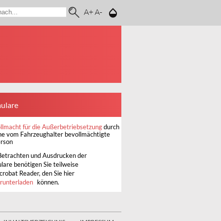
A+
A-
ulare
llmacht für die Außerbetriebsetzung
durch
ne vom Fahrzeughalter bevollmächtigte
rson
etrachten und Ausdrucken der
lare benötigen Sie teilweise
crobat Reader, den Sie hier
runterladen
können.