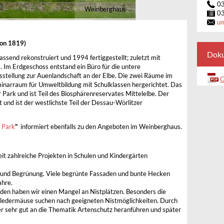
0
Weinberghaus
0
u
von 1819)
Dok
end rekonstruiert und 1994 fertiggestellt; zuletzt mit
 Im Erdgeschoss entstand ein Büro für die untere
sstellung zur Auenlandschaft an der Elbe. Die zwei Räume im
O
minarraum für Umweltbildung mit Schulklassen hergerichtet. Das
Park und ist Teil des Biosphärenreservates Mittelelbe. Der
nd ist der westlichste Teil der Dessau-Wörlitzer
 Park
"
informiert ebenfalls zu den Angeboten im Weinberghaus.
t zahlreiche Projekten in Schulen und Kindergärten
g und Begrünung. Viele begrünte Fassaden und bunte Hecken
ahre.
en haben wir einen Mangel an Nistplätzen. Besonders die
ledermäuse suchen nach geeigneten Nistmöglichkeiten. Durch
der sehr gut an die Thematik Artenschutz heranführen und später