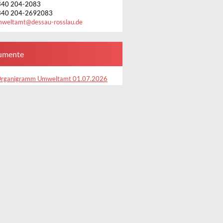
340 204-2083
340 204-2692083
mweltamt
@
dessau-rosslau.de
umente
rganigramm Umweltamt 01.07.2026