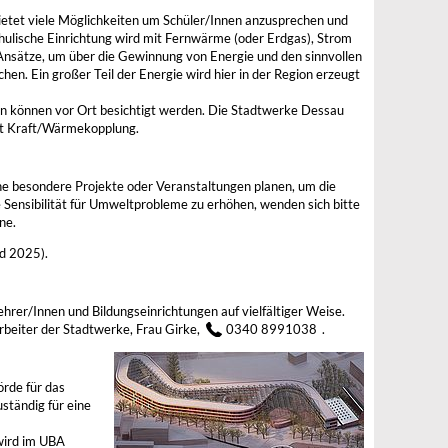
tet viele Möglichkeiten um Schüler/Innen anzusprechen und
chulische Einrichtung wird mit Fernwärme (oder Erdgas), Strom
e Ansätze, um über die Gewinnung von Energie und den sinnvollen
en. Ein großer Teil der Energie wird hier in der Region erzeugt
n können vor Ort besichtigt werden. Die Stadtwerke Dessau
it Kraft/Wärmekopplung.
e besondere Projekte oder Veranstaltungen planen, um die
 Sensibilität für Umweltprobleme zu erhöhen, wenden sich bitte
ne.
d 2025).
rer/Innen und Bildungseinrichtungen auf vielfältiger Weise.
arbeiter der Stadtwerke, Frau Girke,
0340 8991038
.
rde für das
ständig für eine
wird im UBA