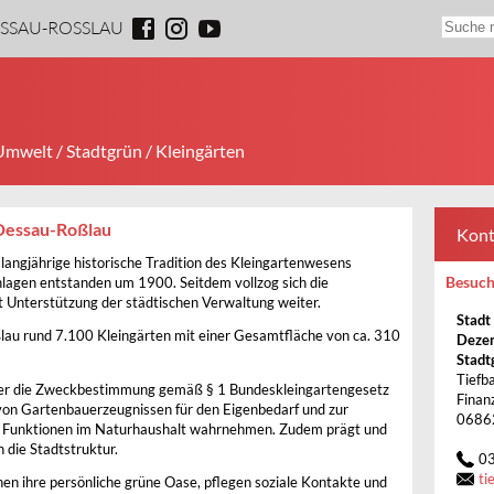
ESSAU-ROSSLAU
 Umwelt
/
Stadtgrün
/ Kleingärten
 Dessau-Roßlau
Kont
langjährige historische Tradition des Kleingartenwesens
Besuch
nlagen entstanden um 1900. Seitdem vollzog sich die
 Unterstützung der städtischen Verwaltung weiter.
Stadt
ßlau rund 7.100 Kleingärten mit einer Gesamtfläche von ca. 310
Dezer
Stadt
Tiefb
ber die Zweckbestimmung gemäß § 1 Bundeskleingartengesetz
Finan
 von Gartenbauerzeugnissen für den Eigenbedarf und zur
0686
ge Funktionen im Naturhaushalt wahrnehmen. Zudem prägt und
 die Stadtstruktur.
0
ti
hen ihre persönliche grüne Oase, pflegen soziale Kontakte und