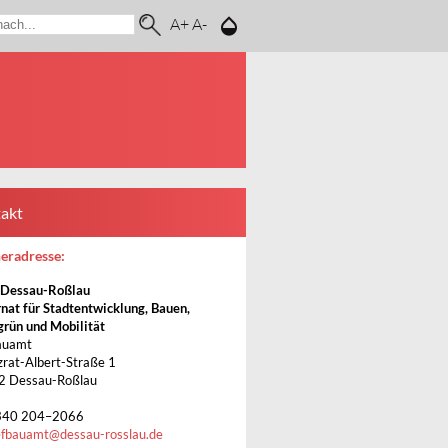
A+
A-
akt
eradresse:
 Dessau-Roßlau
nat für Stadtentwicklung, Bauen,
grün und Mobilität
auamt
zrat-Albert-Straße 1
2 Dessau-Roßlau
340 204–2066
efbauamt
@
dessau-rosslau.de