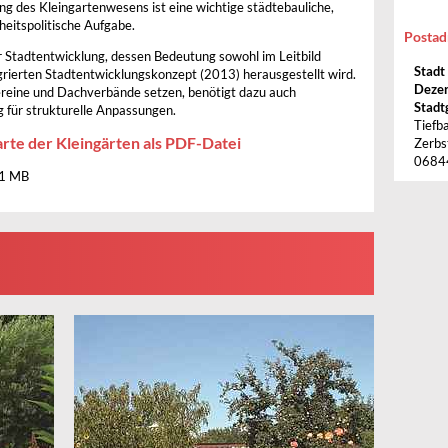
ng des Kleingartenwesens ist eine wichtige städtebauliche,
heitspolitische Aufgabe.
Postad
r Stadtentwicklung, dessen Bedeutung sowohl im Leitbild
Stadt
rierten Stadtentwicklungskonzept (2013) herausgestellt wird.
Dezer
ereine und Dachverbände setzen, benötigt dazu auch
Stadt
für strukturelle Anpassungen.
Tiefb
arte der Kleingärten als PDF-Datei
Zerbs
0684
.1 MB