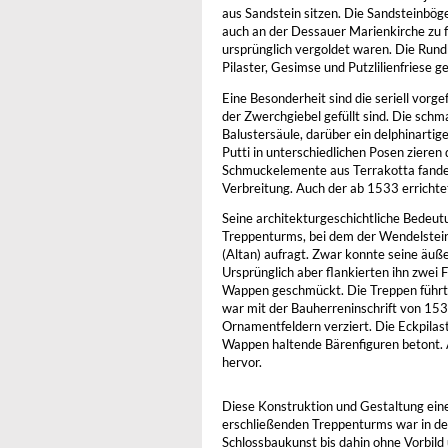
aus Sandstein sitzen. Die Sandsteinbög
auch an der Dessauer Marienkirche zu f
ursprünglich vergoldet waren. Die Run
Pilaster, Gesimse und Putzlilienfriese g
Eine Besonderheit sind die seriell vorge
der Zwerchgiebel gefüllt sind. Die schma
Balustersäule, darüber ein delphinarti
Putti in unterschiedlichen Posen zieren
Schmuckelemente aus Terrakotta fande
Verbreitung. Auch der ab 1533 errichtet
Seine architekturgeschichtliche Bedeut
Treppenturms, bei dem der Wendelstein
(Altan) aufragt. Zwar konnte seine äuße
Ursprünglich aber flankierten ihn zwei 
Wappen geschmückt. Die Treppen führte
war mit der Bauherreninschrift von 1
Ornamentfeldern verziert. Die Eckpila
Wappen haltende Bärenfiguren betont.
hervor.
Diese Konstruktion und Gestaltung ein
erschließenden Treppenturms war in de
Schlossbaukunst bis dahin ohne Vorbild 