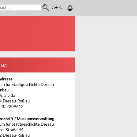
A+
A-
akt
adresse
m für Stadtgeschichte Dessau
nnbau
ßplatz 3a
4 Dessau-Roßlau
340 2209612
nschrift / Museumsverwaltung
m für Stadtgeschichte Dessau
ner Straße 44
2 Dessau-Roßlau