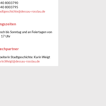
340 8003790
340 8003795
adtgeschichte
@
dessau-rosslau.de
ngszeiten
och bis Sonntag und an Feiertagen von
s 17 Uhr
echpartner
beiterin Stadtgeschichte: Karin Weigt
rin.Weigt
@
dessau-rosslau.de