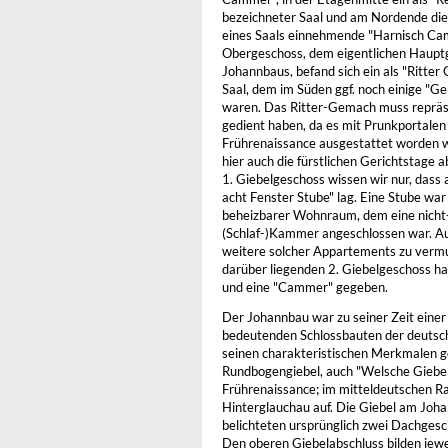
bezeichneter Saal und am Nordende die 
eines Saals einnehmende "Harnisch Ca
Obergeschoss, dem eigentlichen Haupt
Johannbaus, befand sich ein als "Ritte
Saal, dem im Süden ggf. noch einige "
waren. Das Ritter-Gemach muss reprä
gedient haben, da es mit Prunkportalen 
Frührenaissance ausgestattet worden w
hier auch die fürstlichen Gerichtstage
1. Giebelgeschoss wissen wir nur, dass
acht Fenster Stube" lag. Eine Stube war 
beheizbarer Wohnraum, dem eine nicht
(Schlaf-)Kammer angeschlossen war. Au
weitere solcher Appartements zu verm
darüber liegenden 2. Giebelgeschoss ha
und eine "Cammer" gegeben.
Der Johannbau war zu seiner Zeit einer
bedeutenden Schlossbauten der deutsc
seinen charakteristischen Merkmalen g
Rundbogengiebel, auch "Welsche Giebel
Frührenaissance; im mitteldeutschen R
Hinterglauchau auf. Die Giebel am Joha
belichteten ursprünglich zwei Dachgesc
Den oberen Giebelabschluss bilden jewe