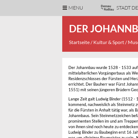
MENU
STADT D
DER JOHANN
Startseite
/
Kultur & Sport
/
Muse
Der Johannbau wurde 1528 - 1533 auf 
mittelalterlichen Vorgängerbaus als Wes
Residenzschlosses der Fürsten und He
errichtet. Der Bauherr war Fürst Johann
1551) mit seinen jüngeren Brüdern Geor
Lange Zeit galt Ludwig Binder (1512 - 1
kommend, nachweislich als Steinmetz 
für die Fürsten in Anhalt tätig war, als
Johannbaus. Sein Steinmetzzeichen befa
prominenten Stellen im und am Treppen
von ihnen sind noch heute zu entdecken
Ludwig Binder zu Baubeginn erst 16 Jahr
war, um alleiniger Baumeister zu sein