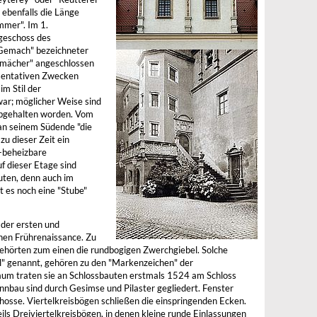
ebenfalls die Länge
mmer". Im 1.
geschoss des
r Gemach" bezeichneter
Gemächer" angeschlossen
sentativen Zwecken
im Stil der
ar; möglicher Weise sind
 abgehalten worden. Vom
 an seinem Südende "die
zu dieser Zeit ein
-beheizbare
f dieser Etage sind
uten, denn auch im
t es noch eine "Stube"
 der ersten und
hen Frührenaissance. Zu
ehörten zum einen die rundbogigen Zwerchgiebel. Solche
" genannt, gehören zu den "Markenzeichen" der
aum traten sie an Schlossbauten erstmals 1524 am Schloss
nnbau sind durch Gesimse und Pilaster gegliedert. Fenster
hosse. Viertelkreisbögen schließen die einspringenden Ecken.
ils Dreiviertelkreisbögen, in denen kleine runde Einlassungen