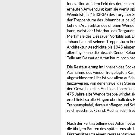
Innovation auf dem Feld des deutschen 
erneuten Anwendung kam sie wenig sp
Wendelstein (1533-36) des Torgauer Sc
der Treppenturm des Johannbaus baukün
kühnen Architektur des offenen Wendel
kann, weist der Unterbau des Torgauer
Merkmale des Dessauer Vorbilds auf. D
Johannbau mit seinem Treppenturm in 
Architektur-geschichte bis 1945 einge
allerdings ohne die abschließende Reko
Teile am Dessauer Altan kaum noch nac
Die Restaurierung im Inneren des Socke
Ausnahme des wieder freigelegten Kami
abgeschlossen: Hier ist vor allem auf
hinzuweisen, von denen zwei das Steinm
den Gewölbekeller. Auch das Innere des
475 Jahre alte Wendeltreppe windet si
erschließt so alle Etagen oberhalb des 
Treppenspindel, deren Anfänger und Sc
reich geschmückt sind. Auch an der Tre
Nach der Fertigstellung des Johannbau
die übrigen Bauten des spätestens ab
Fürstensitzes zu einem repräsentative