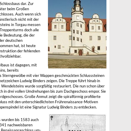
Schlossbaus dar. Zur
äter beim Großen
hlosses. Auch wenn sich
stlerisch nicht mit der
steins in Torgau messen
 Treppenturms doch alle
ie Bedeutung, die der
der deutschen
nommen hat, ist heute
nstruktion der fehlenden
hvollziehbar.
lbaus ist dagegen, mit
ns, bereits
 das Sterngewölbe mit vier Wappen geschmückten Schlusssteinen
etzzeichen Ludwig Binders zeigen. Die Treppe führt hinab in
 Wendelsteins wurde sorgfältig restauriert. Die nun schon über
ch in drei vollen Umdrehungen bis zum Dachgeschoss empor. Sie
Erdgeschosses. Große Anmut zeigt die spiralförmig profilierte
hluss mit den unterschiedlichsten Frührenaissance-Motiven
ppenspindel ist eine Signatur Ludwig Binders zu entdecken.
s wurden bis 1583 auch
 1341 nachweisbaren
n Renaissanceschloss um-