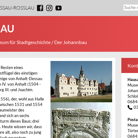
ESSAU-ROSSLAU
BAU
um für Stadtgeschichte
/ Der Johannbau
Kont
Resten eines
tflügel des einstigen
rzöge von Anhalt-Dessau
Haus
 IV. von Anhalt (1504 -
Museu
g III. und Joachim.
Joha
Schlo
556), der, wohl aus Halle
0684
zwischen 1531 und 1554
0
 Baumeister des
nd sich an sechs
Posta
turm dieses Baus; drei
Museu
. Heute wissen wir, dass
Törte
e alt, also noch zu jung
0684
. Nach neuestem