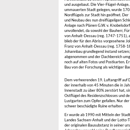
und ausgebaut. Die Vier-Flügel-Anlage, 
ummauerten Stadt gelegen, wurde 170
Nordflügels zur Stadt hin geöffnet. D
und Neubau des nun dreiflügeligen Schl
Anlage nach Plänen G.W. v. Knobelsdor
unvollendet, da sowohl der Bauherr, Für
von Anhalt-Dessau (reg. 1747-1751), a
blieb der für den Abriss vorgesehene J
Franz von Anhalt-Dessau (reg. 1758-1
Johannbau grundlegend instand setzen;
abgenommen und der Dachbereich umgeba
noch auf alten Fotos und Postkarten. 
Bau von der Forschung als wichtiger B
Dem verheerenden 19. Luftangriff auf
der innerhalb von 45 Minuten die in J
Innenstadt zu über 80% zerstört hat, si
Ostflügel des Residenzschlosses und d
Lustgarten zum Opfer gefallen. Nur der
schwer beschädigte Ruine erhalten.
Er wurde ab 1990 mit Mitteln der Stad
Landes Sachsen-Anhalt und der Lotto-
der originalen Bausubstanz in seiner ur