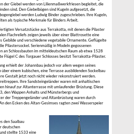
en der Giebel werden von Lilienmaßwerkfriesen begleitet, die
inden sind. Den Giebelbögen sind Kugeln aufgesetzt, die
dbogengiebel werden Ludwig Binder zugeschrieben. Ihre Kugeln,
elten als typische Merkmale für Binders Arbeit.
fertigten Versatzstücke aus Terrakotta, mit denen die Pilaster
len Flachreliefs zeigen jeweils über einer Blattrosette eine
ges Gebilde und verschiedene vegetabile Ornamente. Geflügelte
 die Pilastersockel. Serienmäßig in Modeln gegossenen
n an Schlossbauten im mitteldeutschen Raum ab etwa 1528
e Flügel C des Torgauer Schlosses besitzt Terrakotta-Pilaster.
ung erhielt der Johannbau jedoch vor allem wegen seines
 über einem kubischen, eine Terrasse ausbildenden Sockelbau
re Gestalt jetzt noch nicht wieder rekonstruiert werden.
Freitreppen. Ihre Sandsteingeländer waren mit anhaltischen
n hinauf zur Altanterrasse mit umlaufender Brüstung. Diese
533, den Wappen Anhalts und Münsterbergs und
ster der Treppengeländer und Altanbrüstung waren durch
 An den Ecken des Altan-Gesimses ragten zwei Wasserspeier
es den Saalbau
r deutschen
und stellte 1533 eine