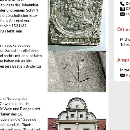
0
en, dass der Johannbau
0
der und seinem Sohn(?)
st
s erzbischöflicher Bau-
inals Albrecht von
 er sich 1531/32
Öffnu
ngs fehlt sein
Mittw
10 bi
n im Sockelbau des
e Sandsteinrelief eines
 rechts mit den Initialen
Anspr
se haben wir es hier
isters Bastian Binder zu
Mitar
Ka
 und Nutzung des
 Gewölbekeller des
ür Wein und Bier genutzt
Plänen des 16.
Süden lag die "Gesinde
chließend die "Speiss
eyterey" oder "Reutterei"