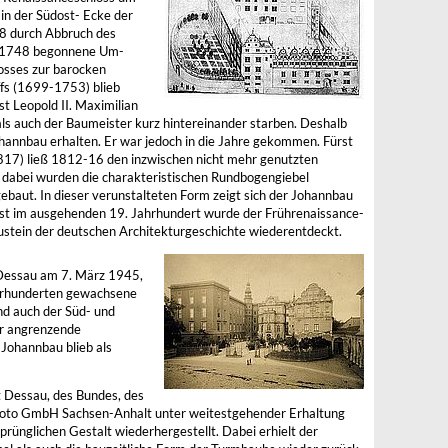
in der Südost- Ecke der
8 durch Abbruch des
er 1748 begonnene Um-
osses zur barocken
ffs (1699-1753) blieb
st Leopold II. Maximilian
ls auch der Baumeister kurz hintereinander starben. Deshalb
ohannbau erhalten. Er war jedoch in die Jahre gekommen. Fürst
817) ließ 1812-16 den inzwischen nicht mehr genutzten
 dabei wurden die charakteristischen Rundbogengiebel
ut. In dieser verunstalteten Form zeigt sich der Johannbau
Erst im ausgehenden 19. Jahrhundert wurde der Frührenaissance-
austein der deutschen Architekturgeschichte wiederentdeckt.
 Dessau am 7. März 1945,
ahrhunderten gewachsene
nd auch der Süd- und
er angrenzende
 Johannbau blieb als
t Dessau, des Bundes, des
Toto GmbH Sachsen-Anhalt unter weitestgehender Erhaltung
sprünglichen Gestalt wiederhergestellt. Dabei erhielt der