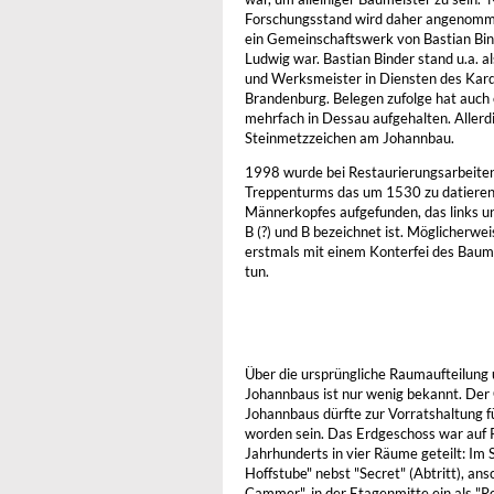
Forschungsstand wird daher angenomm
ein Gemeinschaftswerk von Bastian Bin
Ludwig war. Bastian Binder stand u.a. al
und Werksmeister in Diensten des Kard
Brandenburg. Belegen zufolge hat auch
mehrfach in Dessau aufgehalten. Allerdi
Steinmetzzeichen am Johannbau.
1998 wurde bei Restaurierungsarbeite
Treppenturms das um 1530 zu datierend
Männerkopfes aufgefunden, das links und
B (?) und B bezeichnet ist. Möglicherwei
erstmals mit einem Konterfei des Baume
tun.
Über die ursprüngliche Raumaufteilung
Johannbaus ist nur wenig bekannt. Der
Johannbaus dürfte zur Vorratshaltung f
worden sein. Das Erdgeschoss war auf 
Jahrhunderts in vier Räume geteilt: Im 
Hoffstube" nebst "Secret" (Abtritt), ans
Cammer", in der Etagenmitte ein als "R