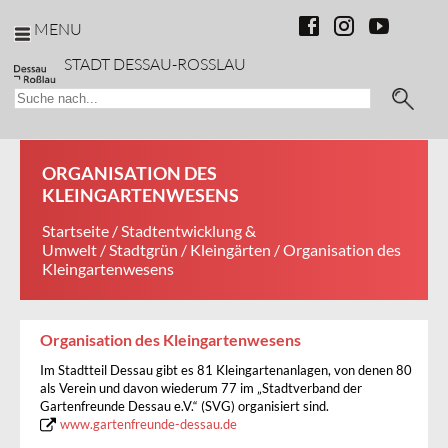
MENU
STADT DESSAU-ROSSLAU
ORGANISATION DES
KLEINGARTENWESENS
Startseite
/
Stadtentwicklung &
Umwelt
/
Stadtgrün
/
Kleingärten
/ Organisation des
Kleingartenwesens
Organisation des Kleingartenwesens
Im Stadtteil Dessau gibt es 81 Kleingartenanlagen, von denen 80
als Verein und davon wiederum 77 im „Stadtverband der
Gartenfreunde Dessau e.V.“ (SVG) organisiert sind.
www.gartenfreunde-dessau.de