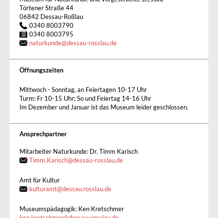
Törtener Straße 44
06842 Dessau-Roßlau
0340 8003790
0340 8003795
naturkunde
@
dessau-rosslau.de
Öffnungszeiten
Mittwoch - Sonntag, an Feiertagen 10-17 Uhr
Turm: Fr 10-15 Uhr; So und Feiertag 14-16 Uhr
Im Dezember und Januar ist das Museum leider geschlossen.
Ansprechpartner
Mitarbeiter Naturkunde: Dr. Timm Karisch
Timm.Karisch@dessau-rosslau.de
Amt für Kultur
kulturamt
@
dessau.rosslau.de
Museumspädagogik: Ken Kretschmer
ken.kretschmer
@
dessau-rosslau.de