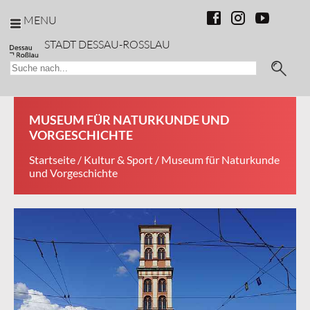
MENU
STADT DESSAU-ROSSLAU
MUSEUM FÜR NATURKUNDE UND
VORGESCHICHTE
Startseite
/
Kultur & Sport
/ Museum für Naturkunde
und Vorgeschichte