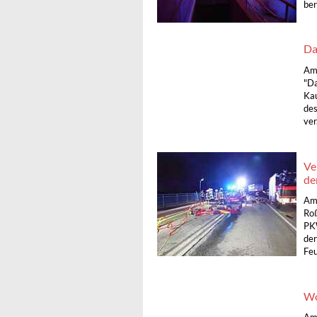
bere
Da
Am 
"Da
Kau
des
ver.
Ve
de
Am 
Roß
PKW
der
Feu
Wo