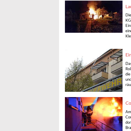
La
Die
KGS
Ein
ein
Kle
Ei
Das
Roß
die
und
räu
Co
Am 
Con
dor
Bra