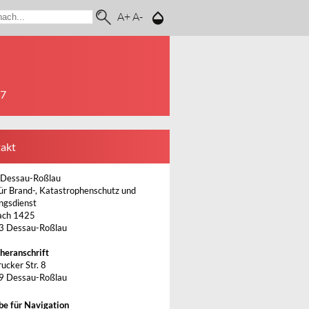
A+
A-
17
akt
 Dessau-Roßlau
ür Brand-, Katastrophenschutz und
ngsdienst
ach 1425
3 Dessau-Roßlau
heranschrift
ucker Str. 8
9 Dessau-Roßlau
be für Navigation