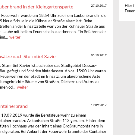
Hier f
ubenbrand in der Kleingartensparte
27.10.2017
Feuer
 Feuerwehr wurde um 18:54 Uhr zu einem Laubenbrand in die
 Neue Schule in die Kühnauer Straße alarmiert. Beim
treffen an der Einsatzstelle war von der Kühnauer Straße aus
e Laube mit hellem Feuerschein zu erkennen. Ein Befahren der
ing...
weiter
nsätze nach Sturmtief Xavier
05.10.2017
 Sturmtief Xavier ist auch über das Stadtgebiet Dessau-
lau gefegt und Schäden hinterlassen. Ab ca. 15:00 Uhr waren
 Feuerwehren der Stadt im Einsatz, um abgebrochene Äste
 umgeknickte Bäume von Straßen, Dächern und Autos zu
men od...
weiter
ntainerbrand
19.09.2017
19.09.2019 wurde die Berufsfeuerwehr zu einem
tainerbrand zu Askanischen Straße 113 gerufen. Hinter dem
tigen Hochhaus war der Inhalt eines Großraumcontainers in
nd geraten. Bei Ankunft der Feuerwehr brannte der Container