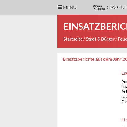
MENU
STADT D
EINSATZBERIC
Startseite
/
Stadt & Bürger
/
Feue
Einsatzberichte aus dem Jahr 2
La
Am 
ung
Ank
nie
Die
Ei