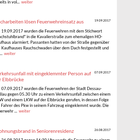
its in vol...
weiter
charbeiten lösen Feuerwehreinsatz aus
19.09.2017
19.09.2017 wurden die Feuerwehren mit dem Stichwort
chstuhlbrand" in die Kavalierstraße zum ehemaligen HO-
fhaus alarmiert. Passanten hatten von der Straße gegenüber
 Kaufhauses Rauchschwaden über dem Dach festgestellt und
..
weiter
rkehrsunfall mit eingeklemmter Person auf
07.09.2017
r Elbbrücke
07.09.2017 wurden die Feuerwehren der Stadt Dessau-
lau gegen 05.30 Uhr zu einem Verkehrsunfall zwischen einem
 und einem LKW auf der Elbbrücke gerufen, in dessen Folge
 Fahrer des Pkw in seinem Fahrzeug eingeklemmt wurde. Die
erwehr ...
weiter
hnungsbrand in Seniorenresidenz
26.08.2017