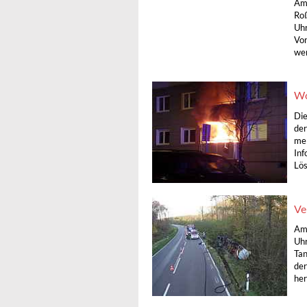
Am 
Roß
Uhr
Vor
wer
Wo
Die
der
mel
Inf
Lös
Ve
Am
Uhr
Tan
der
her