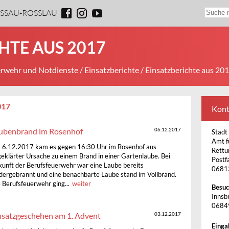
ESSAU-ROSSLAU
HTE AUS 2017
rwehr und Notdienste
/
Einsatzberichte
/ Einsatzberichte aus 20
017
Kont
ubenbrand im Rosenhof
06.12.2017
Stadt
Amt f
6.12.2017 kam es gegen 16:30 Uhr im Rosenhof aus
Rettu
eklärter Ursache zu einem Brand in einer Gartenlaube. Bei
Postf
unft der Berufsfeuerwehr war eine Laube bereits
0681
dergebrannt und eine benachbarte Laube stand im Vollbrand.
 Berufsfeuerwehr ging...
weiter
Besuc
Innsbr
0684
nsatzgeschehen am 1. Advent
03.12.2017
Einga