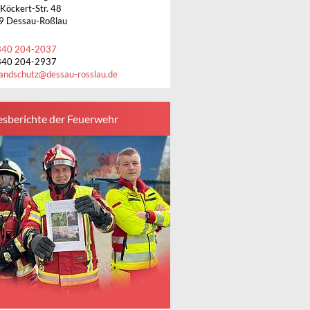
-Köckert-Str. 48
9 Dessau-Roßlau
340 204-2037
340 204-2937
andschutz
@
dessau-rosslau.de
esberichte der Feuerwehr