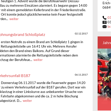
heutigen 1. Advent wurde die Berufsfeuerwehr Dessau-
Erich
lau zu mehreren Einsätzen alarmiert. Es begann gegen 14:00
0684
 mit einem gemeldeten Kellerbrand in der Friederikenstraße.
 Ort konnte jedoch glücklicherweise kein Feuer festgestellt
0
den...
weiter
0
br
hnungsbrand Schloßplatz
02.12.2017
Jahr
 ersten Notrufe zu einem Brand am Schloßplatz 1 gingen in
 Rettungsleitstelle um 16:41 Uhr ein. Mehrere Anrufer
deten den Brand eines Balkons. Auf Grund dieser
ormationen alarmierte die Rettungsleitstelle neben dem
chzug der Berufsfeue...
weiter
rkehrsunfall B187
06.11.2017
 Donnerstag 06.11.2017 wurde die Feuerwehr gegen 14:20
 zu einem Verkehrsunfall auf der B187 gerufen. Dort war ein
klastzug in einer Linkskurve aus unbekannter Ursache von
 Fahrbahn abgekommen und die ca. 2 m hohe Böschung
abgestürzt. D...
weiter