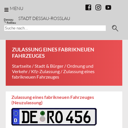
MENU
STADT DESSAU-ROSSLAU
ZULASSUNG EINES FABRIKNEUEN
FAHRZEUGES
Startseite
/
Stadt & Bürger
/
Ordnung und
Verkehr
/
Kfz-Zulassung
/ Zulassung eines
fabrikneuen Fahrzeuges
Zulassung eines fabrikneuen Fahrzeuges
(Neuzulassung)