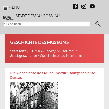
MENU
STADT DESSAU-ROSSLAU
GESCHICHTE DES MUSEUMS
Startseite
/
Kultur & Sport
/
Museum für
Stadtgeschichte
/ Geschichte des Museums
Die Geschichte des Museums für Stadtgeschichte
Dessau