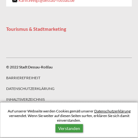
Karin.Weigt
@
dessau-rosslau.de
Tourismus & Stadtmarketing
© 2022 Stadt Dessau-Roßlau
BARRIEREFREIHEIT
DATENSCHUTZERKLÄRUNG
INHALTSVERZEICHNIS
IMPRESSUM
Auf unserer Webseite werden Cookies gemäß unserer
Datenschutzerklärung
verwendet. Wenn Sie weiter auf diesen Seiten surfen, erklären Sie sich damit
einverstanden.
NACH OBEN
Verstanden