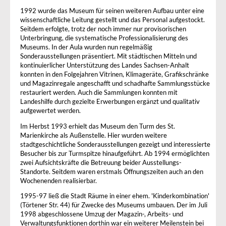
1992 wurde das Museum für seinen weiteren Aufbau unter eine
wissenschaftliche Leitung gestellt und das Personal aufgestockt.
Seitdem erfolgte, trotz der noch immer nur provisorischen
Unterbringung, die systematische Professionalisierung des
Museums. In der Aula wurden nun regelmäßig
Sonderausstellungen präsentiert. Mit städtischen Mitteln und
kontinuierlicher Unterstützung des Landes Sachsen-Anhalt
konnten in den Folgejahren Vitrinen, Klimageräte, Grafikschränke
und Magazinregale angeschafft und schadhafte Sammlungsstücke
restauriert werden. Auch die Sammlungen konnten mit
Landeshilfe durch gezielte Erwerbungen ergänzt und qualitativ
aufgewertet werden.
Im Herbst 1993 erhielt das Museum den Turm des St.
Marienkirche als Außenstelle. Hier wurden weitere
stadtgeschichtliche Sonderausstellungen gezeigt und interessierte
Besucher bis zur Turmspitze hinaufgeführt. Ab 1994 ermöglichten
zwei Aufsichtskräfte die Betreuung beider Ausstellungs-
Standorte. Seitdem waren erstmals Öffnungszeiten auch an den
Wochenenden realisierbar.
1995-97 ließ die Stadt Räume in einer ehem. 'Kinderkombination'
(Törtener Str. 44) für Zwecke des Museums umbauen. Der im Juli
1998 abgeschlossene Umzug der Magazin-, Arbeits- und
Verwaltungsfunktionen dorthin war ein weiterer Meilenstein bei