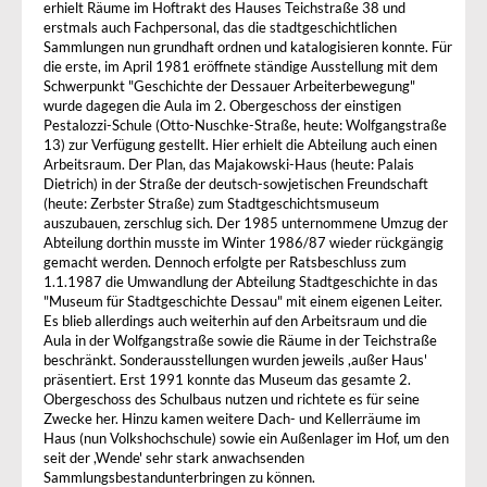
erhielt Räume im Hoftrakt des Hauses Teichstraße 38 und
erstmals auch Fachpersonal, das die stadtgeschichtlichen
Sammlungen nun grundhaft ordnen und katalogisieren konnte. Für
die erste, im April 1981 eröffnete ständige Ausstellung mit dem
Schwerpunkt "Geschichte der Dessauer Arbeiterbewegung"
wurde dagegen die Aula im 2. Obergeschoss der einstigen
Pestalozzi-Schule (Otto-Nuschke-Straße, heute: Wolfgangstraße
13) zur Verfügung gestellt. Hier erhielt die Abteilung auch einen
Arbeitsraum. Der Plan, das Majakowski-Haus (heute: Palais
Dietrich) in der Straße der deutsch-sowjetischen Freundschaft
(heute: Zerbster Straße) zum Stadtgeschichtsmuseum
auszubauen, zerschlug sich. Der 1985 unternommene Umzug der
Abteilung dorthin musste im Winter 1986/87 wieder rückgängig
gemacht werden. Dennoch erfolgte per Ratsbeschluss zum
1.1.1987 die Umwandlung der Abteilung Stadtgeschichte in das
"Museum für Stadtgeschichte Dessau" mit einem eigenen Leiter.
Es blieb allerdings auch weiterhin auf den Arbeitsraum und die
Aula in der Wolfgangstraße sowie die Räume in der Teichstraße
beschränkt. Sonderausstellungen wurden jeweils ,außer Haus'
präsentiert. Erst 1991 konnte das Museum das gesamte 2.
Obergeschoss des Schulbaus nutzen und richtete es für seine
Zwecke her. Hinzu kamen weitere Dach- und Kellerräume im
Haus (nun Volkshochschule) sowie ein Außenlager im Hof, um den
seit der ,Wende' sehr stark anwachsenden
Sammlungsbestandunterbringen zu können.