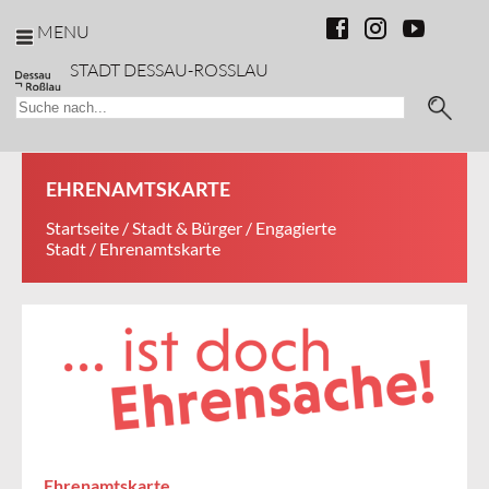
MENU
STADT DESSAU-ROSSLAU
EHRENAMTSKARTE
Startseite
/
Stadt & Bürger
/
Engagierte
Stadt
/ Ehrenamtskarte
Ehrenamtskarte