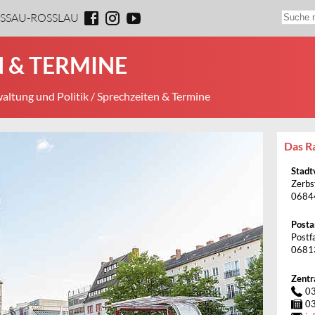
ESSAU-ROSSLAU
 & TERMINE
altung und Politik
/ Sprechzeiten & Termine
Das Ra
Stadt
Zerbs
0684
Posta
Postf
0681
Zentr
0
0