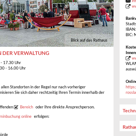
in
ww
Bankv
Stadt
IBAN
BIC:
Blick auf das Rathaus
Koste
N DER VERWALTUNG
Innen
ww
 - 17.30 Uhr
WLAN-
30 - 16.00 Uhr
auswä
Onlin
https
 allen Standorten in der Regel nur nach vorheriger
rossl
isieren Sie sich daher rechtzeitig Ihren Termin innerhalb der
effenden
Bereich
oder Ihre direkte Ansprechperson.
Techn
minbuchung online
erfolgen:
Ratha
hörde