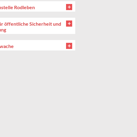
stelle Rodleben
r öffentliche Sicherheit und
ung
rwache