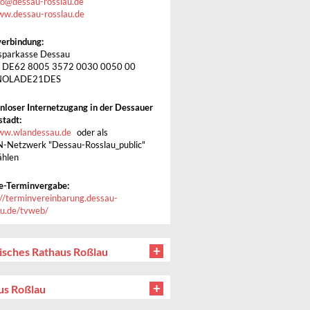
fo
@
dessau-rosslau.de
w.dessau-rosslau.de
erbindung:
sparkasse Dessau
: DE62 8005 3572 0030 0050 00
 NOLADE21DES
nloser Internetzugang in der Dessauer
stadt:
w.wlandessau.de
oder als
Netzwerk "Dessau-Rosslau_public"
hlen
e-Terminvergabe:
://terminvereinbarung.dessau-
au.de/tvweb/
isches Rathaus Roßlau
us Roßlau