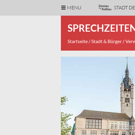
MENU
STADT D
SPRECHZEITEN
Startseite
/
Stadt & Bürger
/
Verw