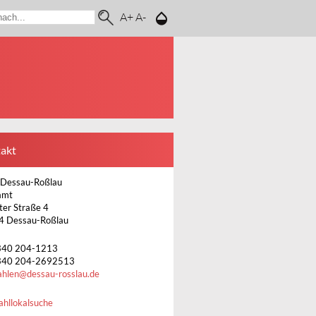
A+
A-
akt
 Dessau-Roßlau
amt
ter Straße 4
4 Dessau-Roßlau
340 204-1213
340 204-2692513
hlen@dessau-rosslau.de
hllokalsuche