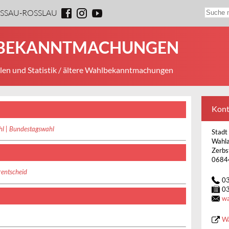
ESSAU-ROSSLAU
LBEKANNTMACHUNGEN
en und Statistik
/ ältere Wahlbekanntmachungen
Kont
hl | Bundestagswahl
Stadt
Wahl
Zerbs
0684
entscheid
0
0
wa
Wa