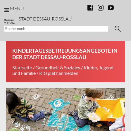
MENU
STADT DESSAU-ROSSLAU
KINDERTAGESBETREUUNGSANGEBOTE IN
DER STADT DESSAU-ROSSLAU
Startseite
/
Gesundheit & Soziales
/
Kinder, Jugend
und Familie
/ Kitaplatz anmelden