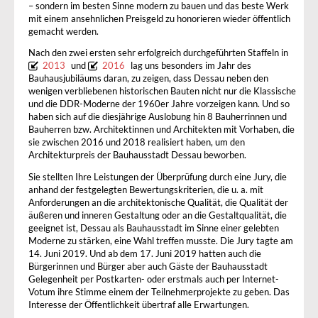
– sondern im besten Sinne modern zu bauen und das beste Werk
mit einem ansehnlichen Preisgeld zu honorieren wieder öffentlich
gemacht werden.
Nach den zwei ersten sehr erfolgreich durchgeführten Staffeln in
2013
und
2016
lag uns besonders im Jahr des
Bauhausjubiläums daran, zu zeigen, dass Dessau neben den
wenigen verbliebenen historischen Bauten nicht nur die Klassische
und die DDR-Moderne der 1960er Jahre vorzeigen kann. Und so
haben sich auf die diesjährige Auslobung hin 8 Bauherrinnen und
Bauherren bzw. Architektinnen und Architekten mit Vorhaben, die
sie zwischen 2016 und 2018 realisiert haben, um den
Architekturpreis der Bauhausstadt Dessau beworben.
Sie stellten Ihre Leistungen der Überprüfung durch eine Jury, die
anhand der festgelegten Bewertungskriterien, die u. a. mit
Anforderungen an die architektonische Qualität, die Qualität der
äußeren und inneren Gestaltung oder an die Gestaltqualität, die
geeignet ist, Dessau als Bauhausstadt im Sinne einer gelebten
Moderne zu stärken, eine Wahl treffen musste. Die Jury tagte am
14. Juni 2019. Und ab dem 17. Juni 2019 hatten auch die
Bürgerinnen und Bürger aber auch Gäste der Bauhausstadt
Gelegenheit per Postkarten- oder erstmals auch per Internet-
Votum ihre Stimme einem der Teilnehmerprojekte zu geben. Das
Interesse der Öffentlichkeit übertraf alle Erwartungen.