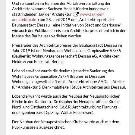
Und so konnten im Rahmen der Auftaktveranstaltung der
Architektenkammer Sachsen-Anhalt für den bundesweit
stattfindenden Tag der Architektur (
www.tag-der-
architektur.de
) am 28. Juni 2019 der „Architekturpreis der
Bauhausstadt Dessau - eine Initiative von Stadt und Sparkasse“
wie auch der Publikumspreis zum Architekturpreis öffentlich in der
Mensa des Bauhauses verliehen werden.
Preisträger des Architekturpreises der Bauhausstadt Dessau im
Jahr 2019 ist der Neubau des Wohnhauses Gropiusallee 53/55
(Bauherrin: Wohnungsgenossenschaft Dessau eG, Architekten:
Heide & von Beckerat, Berlin).
Lobend erwähnt wurde die denkmalgerechte Sanierung des
Wohnhauses Gropiusallee 72/74 (Bauherrin Dessauer
Wohnungsbaugesellschaft mbH, Architekturbüro: AADe – Atelier
für Architektur & Denkmalpflege | Stuve Architekten aus Dessau).
Lobend erwähnt wurde auch der Neubau der Neuapostolischen
Kirche in der Kantorstraße (Bauherrin: Neuapostolische Kirche
Nord- und Ostdeutschland K.d.ö.R, Architekturbüro: Planungs-
und Ingenieurbüro Dipl.-Ing. Walter Feuereisen).
Der Neubau der Neuapostolischen Kirche wurde auch mit dem
Publikumspreis ausgezeichnet.