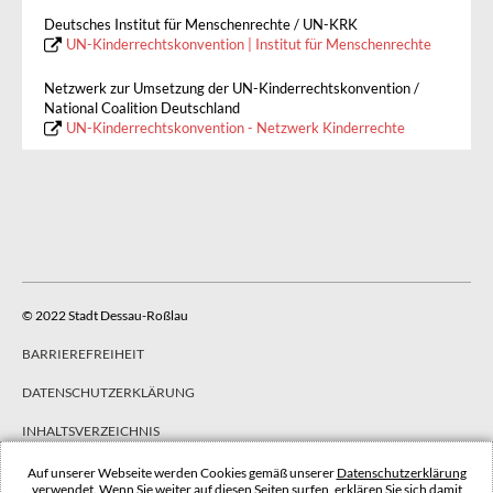
Deutsches Institut für Menschenrechte / UN-KRK
UN-Kinderrechtskonvention | Institut für Menschenrechte
Netzwerk zur Umsetzung der UN-Kinderrechtskonvention /
National Coalition Deutschland
UN-Kinderrechtskonvention - Netzwerk Kinderrechte
© 2022 Stadt Dessau-Roßlau
BARRIEREFREIHEIT
DATENSCHUTZERKLÄRUNG
INHALTSVERZEICHNIS
IMPRESSUM
Auf unserer Webseite werden Cookies gemäß unserer
Datenschutzerklärung
verwendet. Wenn Sie weiter auf diesen Seiten surfen, erklären Sie sich damit