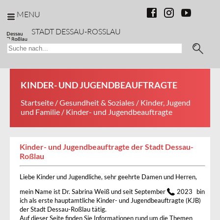
MENU
STADT DESSAU-ROSSLAU
KINDER- UND JUGENDBEAUFTRAGTE
Startseite
/
Gesundheit & Soziales
/
Kinder, Jugend
und Familie
/ Kinder- und Jugendbeauftragte
Kinder- und Jugendbeauftragte der Stadt Dessau-
Roßlau
Liebe Kinder und Jugendliche, sehr geehrte Damen und Herren,
mein Name ist Dr. Sabrina Weiß und seit September
2023
bin
ich als erste hauptamtliche Kinder- und Jugendbeauftragte (KJB)
der Stadt Dessau-Roßlau tätig.
Auf dieser Seite finden Sie Informationen rund um die Themen