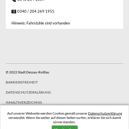
0340 / 204 269 1955
Hinweis: Fahrstühle sind vorhanden
© 2022 Stadt Dessau-Roßlau
BARRIEREFREIHEIT
DATENSCHUTZERKLÄRUNG
INHALTSVERZEICHNIS
IMPRESSUM
Auf unserer Webseite werden Cookies gemäß unserer
Datenschutzerklärung
verwendet. Wenn Sie weiter auf diesen Seiten surfen, erklären Sie sich damit
einverstanden.
NACH OBEN