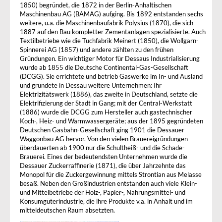
1850) begründet, die 1872 in der Berlin-Anhaltischen
Maschinenbau AG (BAMAG) aufging. Bis 1892 entstanden sechs
weitere, u.a. die Maschinenbaufabrik Polysius (1870), die sich
1887 auf den Bau kompletter Zementanlagen spezialisierte. Auch
Textilbetriebe wie die Tuchfabrik Meinert (1850), die Wollgarn-
Spinnerei AG (1857) und andere zählten zu den frühen
Gründungen. Ein wichtiger Motor für Dessaus Industrialisierung
wurde ab 1855 die Deutsche Continental-Gas-Gesellschaft
(DCGG). Sie errichtete und betrieb Gaswerke im In- und Ausland
und gründete in Dessau weitere Unternehmen: Ihr
Elektrizitätswerk (1886), das zweite in Deutschland, setzte die
Elektrifizierung der Stadt in Gang; mit der Central-Werkstatt
(1886) wurde die DCGG zum Hersteller auch gastechnischer
Koch-, Heiz- und Warmwassergeräte; aus der 1895 gegründeten
Deutschen Gasbahn-Gesellschaft ging 1901 die Dessauer
Waggonbau AG hervor. Von den vielen Brauereigründungen
überdauerten ab 1900 nur die Schultheiß- und die Schade-
Brauerei. Eines der bedeutendsten Unternehmen wurde die
Dessauer Zuckerraffinerie (1871), die über Jahrzehnte das
Monopol für die Zuckergewinnung mittels Strontian aus Melasse
besaß. Neben den Großindustrien entstanden auch viele Klein-
und Mittelbetriebe der Holz-, Papier-, Nahrungsmittel- und
Konsumgüterindustrie, die ihre Produkte v.a. in Anhalt und im
mitteldeutschen Raum absetzten.