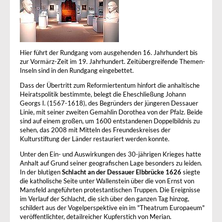
Hier führt der Rundgang vom ausgehenden 16. Jahrhundert bis
zur Vormärz-Zeit im 19. Jahrhundert. Zeitübergreifende Themen-
Inseln sind in den Rundgang eingebettet.
Dass der Übertritt zum Reformiertentum hinfort die anhaltische
Heiratspolitik bestimmte, belegt die Eheschließung Johann
Georgs I. (1567-1618), des Begründers der jüngeren Dessauer
Linie, mit seiner zweiten Gemahlin Dorothea von der Pfalz. Beide
sind auf einem großen, um 1600 entstandenen Doppelbildnis zu
sehen, das 2008 mit Mitteln des Freundeskreises der
Kulturstiftung der Länder restauriert werden konnte.
Unter den Ein- und Auswirkungen des 30-jährigen Krieges hatte
Anhalt auf Grund seiner geografischen Lage besonders zu leiden.
In der blutigen
Schlacht an der Dessauer Elbbrücke 1626
siegte
die katholische Seite unter Wallenstein über die von Ernst von
Mansfeld angeführten protestantischen Truppen. Die Ereignisse
im Verlauf der Schlacht, die sich über den ganzen Tag hinzog,
schildert aus der Vogelperspektive ein im "Theatrum Europaeum"
veröffentlichter, detailreicher Kupferstich von Merian.