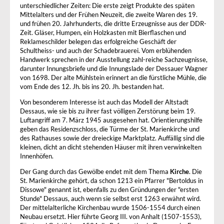
unterschiedlicher Zeiten: Die erste zeigt Produkte des späten
Mittelalters und der Frühen Neuzeit, die zweite Waren des 19.
und frühen 20. Jahrhunderts, die dritte Erzeugnisse aus der DDR-
Zeit. Gläser, Humpen, ein Holzkasten mit Bierflaschen und
Reklameschilder belegen das erfolgreiche Geschäft der
Schultheiss- und auch der Schadebrauerei. Vom erblühenden
Handwerk sprechen in der Ausstellung zahl-reiche Sachzeugnisse,
darunter Innungsbriefe und die Innungslade der Dessauer Wagner
von 1698. Der alte Mühlstein erinnert an die fürstliche Mühle, die
vom Ende des 12. Jh. bis ins 20. Jh. bestanden hat.
Von besonderem Interesse ist auch das Modell der Altstadt
Dessaus, wie sie bis zu ihrer fast völligen Zerstörung beim 19.
Luftangriff am 7. März 1945 ausgesehen hat. Orientierungshilfe
geben das Residenzschloss, die Türme der St. Marienkirche und
des Rathauses sowie der dreieckige Marktplatz. Auffällig sind die
kleinen, dicht an dicht stehenden Häuser mit ihren verwinkelten
Innenhöfen.
Der Gang durch das Gewölbe endet mit dem Thema
Kirche
. Die
St. Marienkirche gehört, da schon 1213 ein Pfarrer "Bertoldus in
Dissowe" genannt ist, ebenfalls zu den Gründungen der "ersten
Stunde" Dessaus, auch wenn sie selbst erst 1263 erwähnt wird.
Der mittelalterliche Kirchenbau wurde 1506-1554 durch einen
Neubau ersetzt. Hier führte Georg III. von Anhalt (1507-1553),