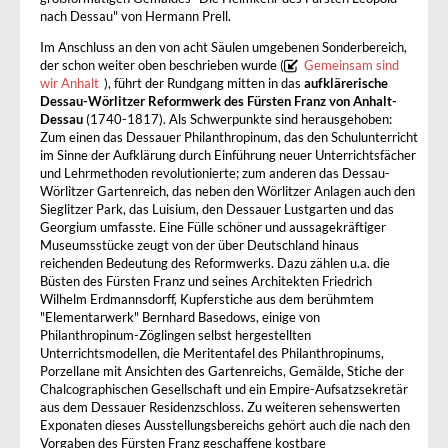
nach Dessau" von Hermann Prell.
Im Anschluss an den von acht Säulen umgebenen Sonderbereich,
der schon weiter oben beschrieben wurde (
Gemeinsam sind
wir Anhalt
), führt der Rundgang mitten in das
aufklärerische
Dessau-Wörlitzer Reformwerk des Fürsten Franz von Anhalt-
Dessau
(1740-1817). Als Schwerpunkte sind herausgehoben:
Zum einen das Dessauer Philanthropinum, das den Schulunterricht
im Sinne der Aufklärung durch Einführung neuer Unterrichtsfächer
und Lehrmethoden revolutionierte; zum anderen das Dessau-
Wörlitzer Gartenreich, das neben den Wörlitzer Anlagen auch den
Sieglitzer Park, das Luisium, den Dessauer Lustgarten und das
Georgium umfasste. Eine Fülle schöner und aussagekräftiger
Museumsstücke zeugt von der über Deutschland hinaus
reichenden Bedeutung des Reformwerks. Dazu zählen u.a. die
Büsten des Fürsten Franz und seines Architekten Friedrich
Wilhelm Erdmannsdorff, Kupferstiche aus dem berühmtem
"Elementarwerk" Bernhard Basedows, einige von
Philanthropinum-Zöglingen selbst hergestellten
Unterrichtsmodellen, die Meritentafel des Philanthropinums,
Porzellane mit Ansichten des Gartenreichs, Gemälde, Stiche der
Chalcographischen Gesellschaft und ein Empire-Aufsatzsekretär
aus dem Dessauer Residenzschloss. Zu weiteren sehenswerten
Exponaten dieses Ausstellungsbereichs gehört auch die nach den
Vorgaben des Fürsten Franz geschaffene kostbare