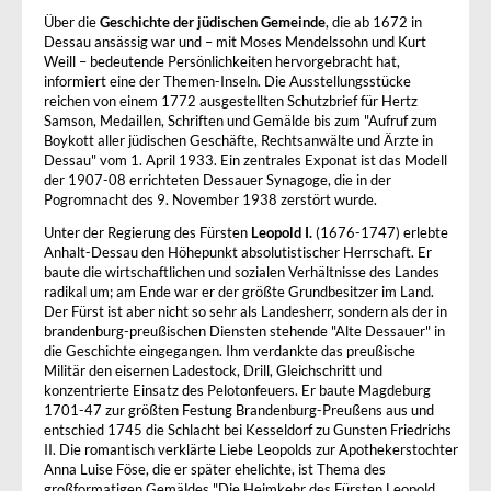
Über die
Geschichte der jüdischen Gemeinde
, die ab 1672 in
Dessau ansässig war und – mit Moses Mendelssohn und Kurt
Weill – bedeutende Persönlichkeiten hervorgebracht hat,
informiert eine der Themen-Inseln. Die Ausstellungsstücke
reichen von einem 1772 ausgestellten Schutzbrief für Hertz
Samson, Medaillen, Schriften und Gemälde bis zum "Aufruf zum
Boykott aller jüdischen Geschäfte, Rechtsanwälte und Ärzte in
Dessau" vom 1. April 1933. Ein zentrales Exponat ist das Modell
der 1907-08 errichteten Dessauer Synagoge, die in der
Pogromnacht des 9. November 1938 zerstört wurde.
Unter der Regierung des Fürsten
Leopold I.
(1676-1747) erlebte
Anhalt-Dessau den Höhepunkt absolutistischer Herrschaft. Er
baute die wirtschaftlichen und sozialen Verhältnisse des Landes
radikal um; am Ende war er der größte Grundbesitzer im Land.
Der Fürst ist aber nicht so sehr als Landesherr, sondern als der in
brandenburg-preußischen Diensten stehende "Alte Dessauer" in
die Geschichte eingegangen. Ihm verdankte das preußische
Militär den eisernen Ladestock, Drill, Gleichschritt und
konzentrierte Einsatz des Pelotonfeuers. Er baute Magdeburg
1701-47 zur größten Festung Brandenburg-Preußens aus und
entschied 1745 die Schlacht bei Kesseldorf zu Gunsten Friedrichs
II. Die romantisch verklärte Liebe Leopolds zur Apothekerstochter
Anna Luise Föse, die er später ehelichte, ist Thema des
großformatigen Gemäldes "Die Heimkehr des Fürsten Leopold