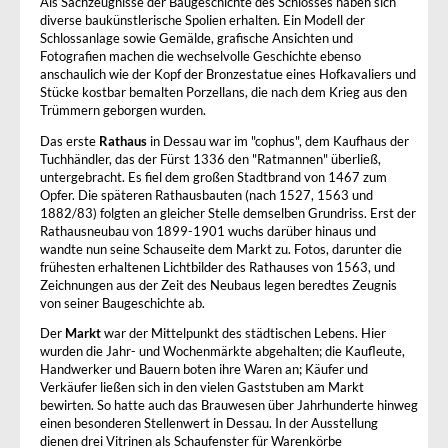
Als Sachzeugnisse der Baugeschichte des Schlosses haben sich
diverse baukünstlerische Spolien erhalten. Ein Modell der
Schlossanlage sowie Gemälde, grafische Ansichten und
Fotografien machen die wechselvolle Geschichte ebenso
anschaulich wie der Kopf der Bronzestatue eines Hofkavaliers und
Stücke kostbar bemalten Porzellans, die nach dem Krieg aus den
Trümmern geborgen wurden.
Das erste
Rathaus
in Dessau war im "cophus", dem Kaufhaus der
Tuchhändler, das der Fürst 1336 den "Ratmannen" überließ,
untergebracht. Es fiel dem großen Stadtbrand von 1467 zum
Opfer. Die späteren Rathausbauten (nach 1527, 1563 und
1882/83) folgten an gleicher Stelle demselben Grundriss. Erst der
Rathausneubau von 1899-1901 wuchs darüber hinaus und
wandte nun seine Schauseite dem Markt zu. Fotos, darunter die
frühesten erhaltenen Lichtbilder des Rathauses von 1563, und
Zeichnungen aus der Zeit des Neubaus legen beredtes Zeugnis
von seiner Baugeschichte ab.
Der
Markt
war der Mittelpunkt des städtischen Lebens. Hier
wurden die Jahr- und Wochenmärkte abgehalten; die Kaufleute,
Handwerker und Bauern boten ihre Waren an; Käufer und
Verkäufer ließen sich in den vielen Gaststuben am Markt
bewirten. So hatte auch das Brauwesen über Jahrhunderte hinweg
einen besonderen Stellenwert in Dessau. In der Ausstellung
dienen drei Vitrinen als Schaufenster für Warenkörbe