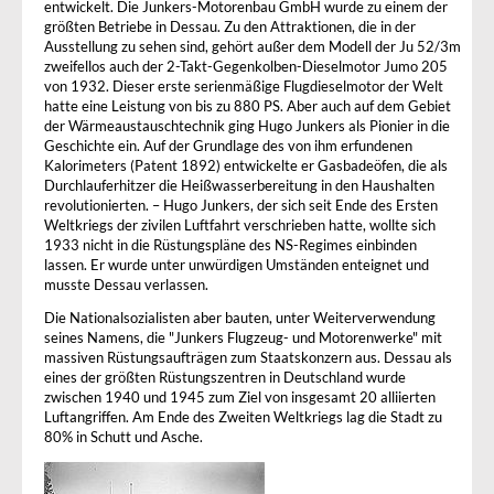
entwickelt. Die Junkers-Motorenbau GmbH wurde zu einem der
größten Betriebe in Dessau. Zu den Attraktionen, die in der
Ausstellung zu sehen sind, gehört außer dem Modell der Ju 52/3m
zweifellos auch der 2-Takt-Gegenkolben-Dieselmotor Jumo 205
von 1932. Dieser erste serienmäßige Flugdieselmotor der Welt
hatte eine Leistung von bis zu 880 PS. Aber auch auf dem Gebiet
der Wärmeaustauschtechnik ging Hugo Junkers als Pionier in die
Geschichte ein. Auf der Grundlage des von ihm erfundenen
Kalorimeters (Patent 1892) entwickelte er Gasbadeöfen, die als
Durchlauferhitzer die Heißwasserbereitung in den Haushalten
revolutionierten. – Hugo Junkers, der sich seit Ende des Ersten
Weltkriegs der zivilen Luftfahrt verschrieben hatte, wollte sich
1933 nicht in die Rüstungspläne des NS-Regimes einbinden
lassen. Er wurde unter unwürdigen Umständen enteignet und
musste Dessau verlassen.
Die Nationalsozialisten aber bauten, unter Weiterverwendung
seines Namens, die "Junkers Flugzeug- und Motorenwerke" mit
massiven Rüstungsaufträgen zum Staatskonzern aus. Dessau als
eines der größten Rüstungszentren in Deutschland wurde
zwischen 1940 und 1945 zum Ziel von insgesamt 20 alliierten
Luftangriffen. Am Ende des Zweiten Weltkriegs lag die Stadt zu
80% in Schutt und Asche.