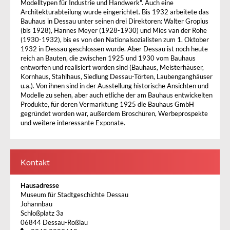
Modelltypen für Industrie und Handwerk". Auch eine
Architekturabteilung wurde eingerichtet. Bis 1932 arbeitete das
Bauhaus in Dessau unter seinen drei Direktoren: Walter Gropius
(bis 1928), Hannes Meyer (1928-1930) und Mies van der Rohe
(1930-1932), bis es von den Nationalsozialisten zum 1. Oktober
1932 in Dessau geschlossen wurde. Aber Dessau ist noch heute
reich an Bauten, die zwischen 1925 und 1930 vom Bauhaus
entworfen und realisiert worden sind (Bauhaus, Meisterhäuser,
Kornhaus, Stahlhaus, Siedlung Dessau-Törten, Laubenganghäuser
u.a.). Von ihnen sind in der Ausstellung historische Ansichten und
Modelle zu sehen, aber auch etliche der am Bauhaus entwickelten
Produkte, für deren Vermarktung 1925 die Bauhaus GmbH
gegründet worden war, außerdem Broschüren, Werbeprospekte
und weitere interessante Exponate.
Kontakt
Hausadresse
Museum für Stadtgeschichte Dessau
Johannbau
Schloßplatz 3a
06844 Dessau-Roßlau