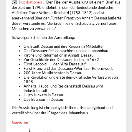
(
Publikationen
). Der Titel der Ausstellung ist einem Brief aus
der Zeit um 1790 entlehnt, in dem der bedeutende deutsche
Aufklärer Franz Volkmar Reinhard (1753-1812) höchst
anerkennend über den Fürsten Franz von Anhalt-Dessau äußerte,
dieser verstände es, "die Erde in einen Schauplatz vernünftiger
Menschen zu verwandeln".
Schwerpunktthemen der Ausstellung:
Die Stadt Dessau und ihre Region im Mittelalter
Das Dessauer Residenzschloss und der Johannbau
Kirche und Reformation in Anhalt-Dessau
Zur Geschichte der Dessauer Juden ab 1672
Fürst Leopold I. – der "Alte Dessauer"
Fürst Franz und das Dessauer-Wörlitzer Reformwerk
200 Jahre Musiktheater in Dessau
Die Revolution und erste demokratische Verfassung von
1848
Anhalts Haupt- und Residenzstadt Dessau wird
Industriestadt
Hugo Junkers in Dessau
Das Bauhaus in Dessau
Die Ausstellung ist chronologisch-thematisch aufgebaut und
verteilt sich über drei Etagen des Johannbaus.
Gewölbe