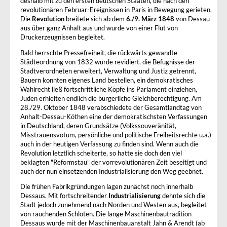
deshalb mit zu den ersten deutschen Staaten, die nach den
revolutionären Februar-Ereignissen in Paris in Bewegung gerieten.
Die
Revolution
breitete sich ab dem
6./9. März 1848
von Dessau
aus über ganz Anhalt aus und wurde von einer Flut von
Druckerzeugnissen begleitet.
Bald herrschte Pressefreiheit, die rückwärts gewandte
Städteordnung von 1832 wurde revidiert, die Befugnisse der
Stadtverordneten erweitert, Verwaltung und Justiz getrennt,
Bauern konnten eigenes Land bestellen, ein demokratisches
Wahlrecht ließ fortschrittliche Köpfe ins Parlament einziehen,
Juden erhielten endlich die bürgerliche Gleichberechtigung. Am
28./29. Oktober 1848 verabschiedete der Gesamtlandtag von
Anhalt-Dessau-Köthen eine der demokratischsten Verfassungen
in Deutschland, deren Grundsätze (Volkssouveränität,
Misstrauensvotum, persönliche und politische Freiheitsrechte u.a.)
auch in der heutigen Verfassung zu finden sind. Wenn auch die
Revolution letztlich scheiterte, so hatte sie doch den viel
beklagten "Reformstau" der vorrevolutionären Zeit beseitigt und
auch der nun einsetzenden Industrialisierung den Weg geebnet.
Die frühen Fabrikgründungen lagen zunächst noch innerhalb
Dessaus. Mit fortschreitender
Industrialisierung
dehnte sich die
Stadt jedoch zunehmend nach Norden und Westen aus, begleitet
von rauchenden Schloten. Die lange Maschinenbautradition
Dessaus wurde mit der Maschinenbauanstalt Jahn & Arendt (ab