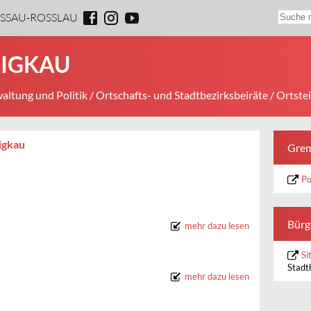
ESSAU-ROSSLAU
SIGKAU
altung und Politik
/
Ortschafts- und Stadtbezirksbeiräte
/ Ortste
igkau
Grem
Po
Bürg
mehr dazu lesen
Si
Stadt
mehr dazu lesen