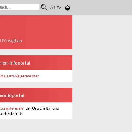
A+
A-
il Mosigkau
ien-Infoportal
rtal Ortsbürgermeister
erinfoportal
tzungstermine
der Ortschafts- und
bezirksbeiräte