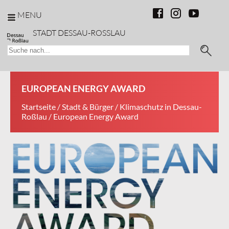
MENU
STADT DESSAU-ROSSLAU
EUROPEAN ENERGY AWARD
Startseite
/
Stadt & Bürger
/
Klimaschutz in Dessau-
Roßlau
/ European Energy Award