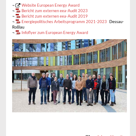
¬
Website European Energy Award
¬
Bericht zum externen eea-Audit 2023
¬
Bericht zum externen eea-Audit 2019
¬
Energiepolitisches Arbeitsprogramm 2021-2023
Dessau-
Roßlau
¬
Infoflyer zum European Energy Award