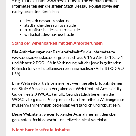
Sie gilt für die unter www.dessau-rosslau.de veröffentlichten
Internetseiten der kreisfreien Stadt Dessau-Roßlau sowie den
nachgeordneten Bereichen.
tierpark.dessau-rosslau.de
stadtarchiv.dessau-rosslau.de
zukunftsreise.dessau-rosslau.de
wirtschaft.dessau-rosslau.de
Stand der Vereinbarkeit mit den Anforderungen
Die Anforderungen der Barrierefreiheit für die Internetseite
www.dessau-rosslau.de ergeben sich aus § 16 a Absatz 1 Satz 1
und Absatz 2 BGG LSA in Verbindung mit der jeweils geltenden
Behindertengleichstellungsverordnung Sachsen-Anhalt (BGGVO
LSA).
Eine Webseite gilt als barrierefrei, wenn sie alle Erfolgskriterien
der Stufe AA nach den Vorgaben der Web Content Accessibility
Guidelines 2.0 (WCAG) erfüllt. Grundsätzlich benennen die
WCAG vier globale Prinzipien der Barrierefreiheit: Webangebote
müssen wahrnehmbar, bedienbar, verständlich und robust sein.
Diese Website ist wegen folgender Ausnahmen mit den oben
genannten Rechtsvorschriften teilweise nicht vereinbar.
Nicht barrierefreie Inhalte