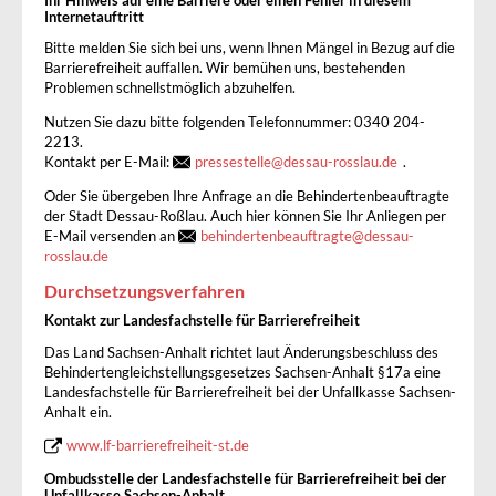
Ihr Hinweis auf eine Barriere oder einen Fehler in diesem
Internetauftritt
Bitte melden Sie sich bei uns, wenn Ihnen Mängel in Bezug auf die
Barrierefreiheit auffallen. Wir bemühen uns, bestehenden
Problemen schnellstmöglich abzuhelfen.
Nutzen Sie dazu bitte folgenden Telefonnummer: 0340 204-
2213.
Kontakt per E-Mail:
pressestelle
@
dessau-rosslau.de
.
Oder Sie übergeben Ihre Anfrage an die Behindertenbeauftragte
der Stadt Dessau-Roßlau. Auch hier können Sie Ihr Anliegen per
E-Mail versenden an
behindertenbeauftragte
@
dessau-
rosslau.de
Durchsetzungsverfahren
Kontakt zur Landesfachstelle für Barrierefreiheit
Das Land Sachsen-Anhalt richtet laut Änderungsbeschluss des
Behindertengleichstellungsgesetzes Sachsen-Anhalt §17a eine
Landesfachstelle für Barrierefreiheit bei der Unfallkasse Sachsen-
Anhalt ein.
www.lf-barrierefreiheit-st.de
Ombudsstelle der Landesfachstelle für Barrierefreiheit bei der
Unfallkasse Sachsen-Anhalt