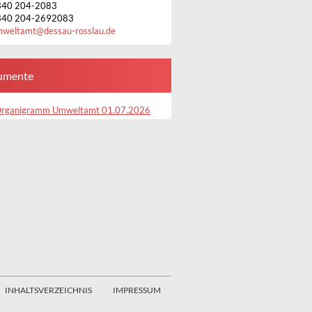
340 204-2083
340 204-2692083
mweltamt
@
dessau-rosslau.de
umente
rganigramm Umweltamt 01.07.2026
INHALTSVERZEICHNIS
IMPRESSUM