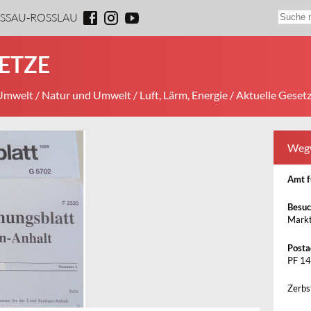
ESSAU-ROSSLAU
ETZE
 Umwelt
/
Natur und Umwelt
/
Luft, Lärm, Energie
/ Aktuelle Geset
Weg
Amt f
Besuc
Markt
Posta
PF 14
Zerbs