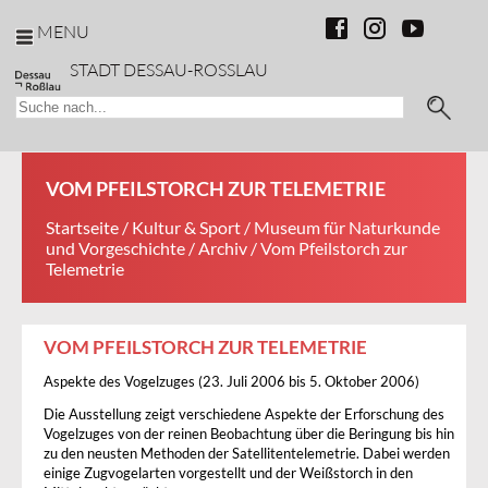
MENU
STADT DESSAU-ROSSLAU
VOM PFEILSTORCH ZUR TELEMETRIE
Startseite
/
Kultur & Sport
/
Museum für Naturkunde
und Vorgeschichte
/
Archiv
/ Vom Pfeilstorch zur
Telemetrie
VOM PFEILSTORCH ZUR TELEMETRIE
Aspekte des Vogelzuges (23. Juli 2006 bis 5. Oktober 2006)
Die Ausstellung zeigt verschiedene Aspekte der Erforschung des
Vogelzuges von der reinen Beobachtung über die Beringung bis hin
zu den neusten Methoden der Satellitentelemetrie. Dabei werden
einige Zugvogelarten vorgestellt und der Weißstorch in den