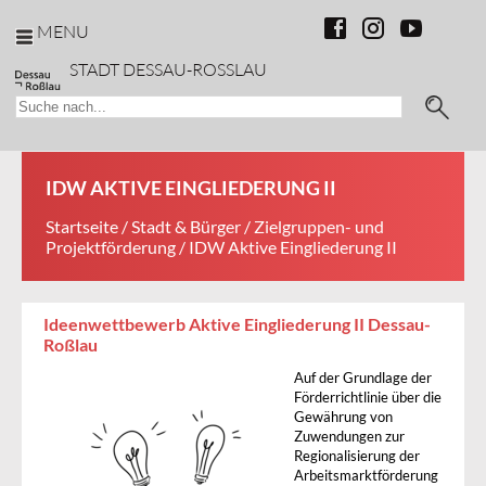
MENU
STADT DESSAU-ROSSLAU
IDW AKTIVE EINGLIEDERUNG II
Startseite
/
Stadt & Bürger
/
Zielgruppen- und
Projektförderung
/ IDW Aktive Eingliederung II
Ideenwettbewerb Aktive Eingliederung II Dessau-
Roßlau
Auf der Grundlage der
Förderrichtlinie über die
Gewährung von
Zuwendungen zur
Regionalisierung der
Arbeitsmarktförderung