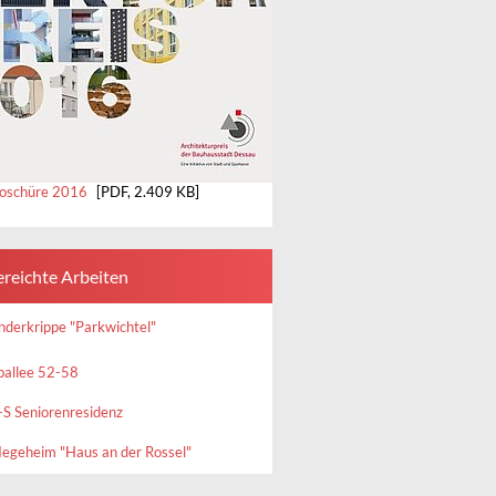
oschüre 2016
[PDF, 2.409 KB]
ereichte Arbeiten
nderkrippe "Parkwichtel"
ballee 52-58
S Seniorenresidenz
legeheim "Haus an der Rossel"