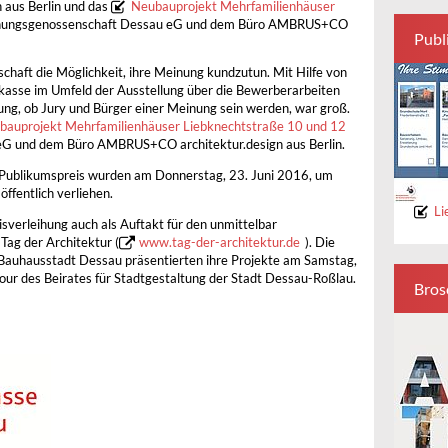
 aus Berlin und das
Neubauprojekt Mehrfamilienhäuser
ungsgenossenschaft Dessau eG und dem Büro AMBRUS+CO
Publ
chaft die Möglichkeit, ihre Meinung kundzutun. Mit Hilfe von
kasse im Umfeld der Ausstellung über die Bewerberarbeiten
ng, ob Jury und Bürger einer Meinung sein werden, war groß.
bauprojekt Mehrfamilienhäuser Liebknechtstraße 10 und 12
G und dem Büro AMBRUS+CO architektur.design aus Berlin.
r Publikumspreis wurden am Donnerstag, 23. Juni 2016, um
ffentlich verliehen.
Li
eisverleihung auch als Auftakt für den unmittelbar
Tag der Architektur (
www.tag-der-architektur.de
). Die
Bauhausstadt Dessau präsentierten ihre Projekte am Samstag,
ur des Beirates für Stadtgestaltung der Stadt Dessau-Roßlau.
Bros