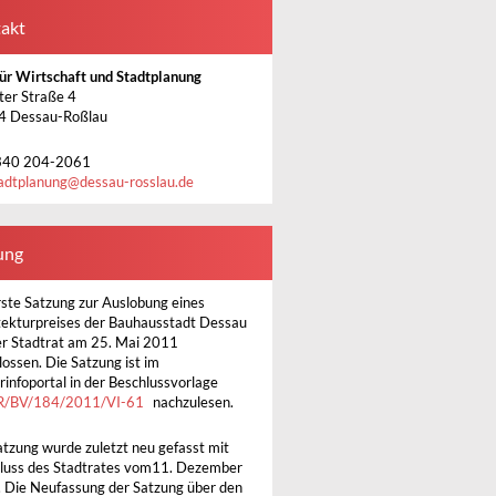
akt
ür Wirtschaft und Stadtplanung
ter Straße 4
4 Dessau-Roßlau
340 204-2061
adtplanung
@
dessau-rosslau.de
ung
rste Satzung zur Auslobung eines
tekturpreises der Bauhausstadt Dessau
er Stadtrat am 25. Mai 2011
lossen. Die Satzung ist im
rinfoportal in der Beschlussvorlage
R/BV/184/2011/VI-61
nachzulesen.
atzung wurde zuletzt neu gefasst mit
luss des Stadtrates vom11. Dezember
 Die Neufassung der Satzung über den