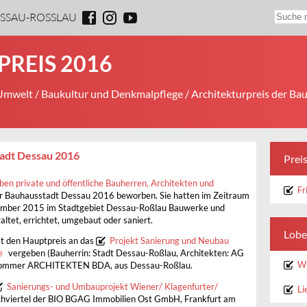
ESSAU-ROSSLAU
REIS 2016
 Umwelt
/
Baukultur und Denkmalpflege
/
Architekturpreis der Ba
tadt Dessau 2016
Prei
eben private und öffentliche Bauherren, Architekten und
Fr
er Bauhausstadt Dessau 2016 beworben. Sie hatten im Zeitraum
ember 2015 im Stadtgebiet Dessau-Roßlau Bauwerke und
ltet, errichtet, umgebaut oder saniert.
Lobe
at den Hauptpreis an das
Projekt Sanierung und Neubau
e
vergeben (Bauherrin: Stadt Dessau-Roßlau, Architekten: AG
Wi
ommer ARCHITEKTEN BDA, aus Dessau-Roßlau.
Sanierungs- und Umbauprojekt Wiener/ Klagenfurter/
Li
chviertel der BIO BGAG Immobilien Ost GmbH, Frankfurt am