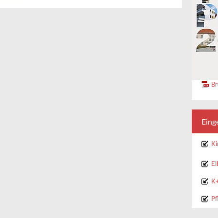
Br
Eing
Ki
El
K+
Pf