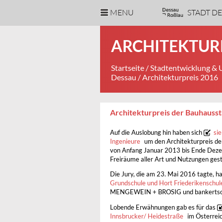
MENU
STADT D
ARCHITEKTURP
Startseite
/
Stadtentwicklung &
Dessau
/ Architekturpreis 2016
Architekturpreis der Bauhauss
Auf die Auslobung hin haben sich
si
Ingenieure
um den Architekturpreis d
von Anfang Januar 2013 bis Ende Dez
Freiräume aller Art und Nutzungen gesta
Die Jury, die am 23. Mai 2016 tagte, h
Grundschule und Hort Friederikenschul
MENGEWEIN + BROSIG und bankerts
Lobende Erwähnungen gab es für das
Innsbrucker/ Heidestraße
im Österrei