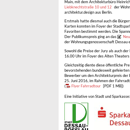
Main, mit dem Architekturbüro Heinrich
Liebknechtstraße 10 und 12
der Wohn
architektur.design aus Berlin.
Erstmals hatte diesmal auch die Bürgers
Karten konnten im Foyer der Stadtspar
Favoriten bestimmt werden. Die Spannu
Der Publikumspreis ging an das
Neu
der Wohnungsgenossenschaft Dessau e
Sowohl die Preise der Jury als auch de
16.00 Uhr im Foyer des Alten Theaters ö
Gleichzeitig diente diese öffentliche Pr
bevorstehenden bundesweit gefeierten 
Bewerber um den Architekturpreis der 
25. Juni 2016, im Rahmen der Fahrradto
(
Flyer Fahrradtour
[PDF 1 MB])
Eine Initiative von Stadt und Sparkasse: