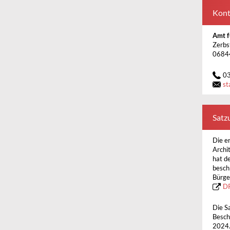
Kont
Amt f
Zerbs
0684
0
st
Satz
Die e
Archi
hat d
besch
Bürge
D
Die S
Besch
2024.