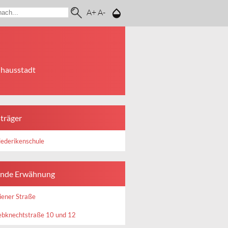
A+
A-
uhausstadt
sträger
iederikenschule
nde Erwähnung
ener Straße
ebknechtstraße 10 und 12