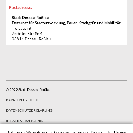
Postadresse:
Stadt Dessau-Roßlau
Dezernat für Stadtentwicklung, Bauen, Stadtgrün und Mobilität
Tiefbauamt
Zerbster Straße 4
06844 Dessau-Roßlau
© 2022 Stadt Dessau-Roßlau
BARRIEREFREIHEIT
DATENSCHUTZERKLÄRUNG
INHALTSVERZEICHNIS
IMPRESSUM
Auf unserer Webseite werden Cookies gemäß unserer
Datenschutzerklärung