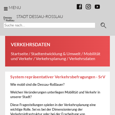
MENU
STADT DESSAU-ROSSLAU
VERKEHRSDATEN
Startseite
/
Stadtentwicklung & Umwelt
/
Mobilität
und Verkehr
/
Verkehrsplanung
/ Verkehrsdaten
System repräsentativer Verkehrsbefragungen - SrV
Wie mobil sind die Dessau-Roßlauer?
Welchen Veränderungen unterliegen Mobilität und Verkehr in
unserer Stadt?
Diese Fragestellungen spielen in der Verkehrsplanung eine
wichtige Rolle. Sei es bei der Dimensionierung der
Verkehrsinfrastruktur oder bei der Erarbeitung von