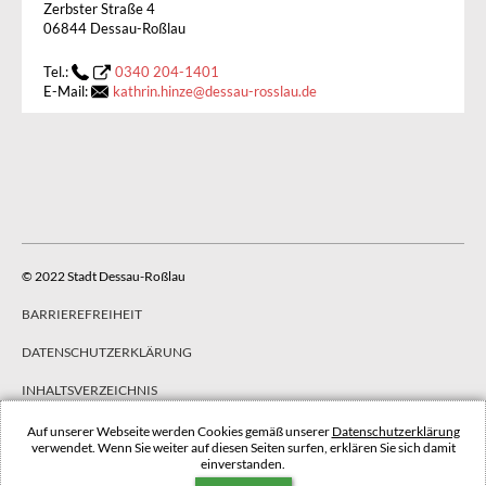
Zerbster Straße 4
06844 Dessau-Roßlau
Tel.:
0340 204-1401
E-Mail:
kathrin.hinze
@
dessau-rosslau.de
© 2022 Stadt Dessau-Roßlau
BARRIEREFREIHEIT
DATENSCHUTZERKLÄRUNG
INHALTSVERZEICHNIS
IMPRESSUM
Auf unserer Webseite werden Cookies gemäß unserer
Datenschutzerklärung
verwendet. Wenn Sie weiter auf diesen Seiten surfen, erklären Sie sich damit
einverstanden.
NACH OBEN