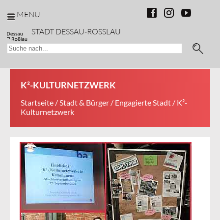
MENU
STADT DESSAU-ROSSLAU
K²-KULTURNETZWERK
Startseite
/
Stadt & Bürger
/
Engagierte Stadt
/ K²-
Kulturnetzwerk