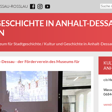
ESSAU-ROSSLAU
ESCHICHTE IN ANHALT-DESSA
N
um für Stadtgeschichte
/ Kultur und Geschichte in Anhalt-Dessa
t-Dessau - der Förderverein des Museums für
KUL
ANH
c/o H
Wasse
0684
verei