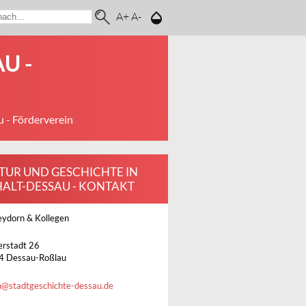
A+
A-
U -
u - Förderverein
TUR UND GESCHICHTE IN
ALT-DESSAU - KONTAKT
eydorn & Kollegen
rstadt 26
4 Dessau-Roßlau
n
@
stadtgeschichte-dessau.de