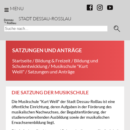
MENU
STADT DESSAU-ROSSLAU
SATZUNGEN UND ANTRÄGE
Startseite
/
Bildung & Freizeit
/
Bildung und
Schulentwicklung
/
Musikschule "Kurt
Weill"
/ Satzungen und Anträge
DIE SATZUNG DER MUSIKSCHULE
Die Musikschule "Kurt Weill" der Stadt Dessau-Roßlau ist eine
öffentliche Einrichtung, deren Aufgaben in der Förderung des
musikalischen Nachwuchses, der Begabtenförderung, der
studienvorbereitenden Ausbildung sowie der musikalischen
Erwachsenenbildung liegt.