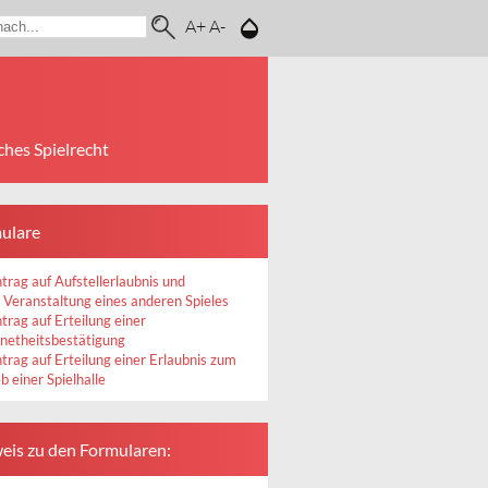
A+
A-
ches Spielrecht
ulare
trag auf Aufstellerlaubnis und
r Veranstaltung eines anderen Spieles
trag auf Erteilung einer
netheitsbestätigung
trag auf Erteilung einer Erlaubnis zum
b einer Spielhalle
eis zu den Formularen: