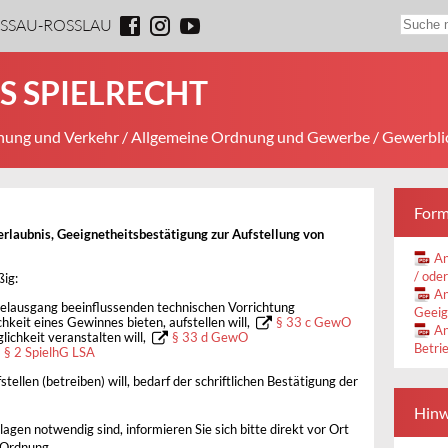
ESSAU-ROSSLAU
S SPIELRECHT
ung und Verkehr
/
Allgemeine Ordnung und Gewerbe
/ Gewerbli
Form
erlaubnis, Geeignetheitsbestätigung zur Aufstellung von
An
/ ode
ßig:
An
pielausgang beeinflussenden technischen Vorrichtung
Geeig
chkeit eines Gewinnes bieten, aufstellen will,
§ 33 c GewO
An
lichkeit veranstalten will,
§ 33 d GewO
Betrie
§ 2 SpielhG LSA
ellen (betreiben) will, bedarf der schriftlichen Bestätigung der
Hinw
agen notwendig sind, informieren Sie sich bitte direkt vor Ort
 Ordnung.