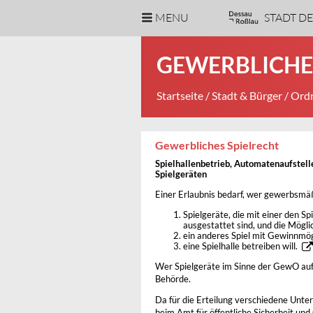
MENU
STADT D
GEWERBLICHE
Startseite
/
Stadt & Bürger
/
Ordn
Gewerbliches Spielrecht
Spielhallenbetrieb, Automatenaufstell
Spielgeräten
Einer Erlaubnis bedarf, wer gewerbsmä
Spielgeräte, die mit einer den S
ausgestattet sind, und die Mögli
ein anderes Spiel mit Gewinnmög
eine Spielhalle betreiben will.
Wer Spielgeräte im Sinne der GewO aufst
Behörde.
Da für die Erteilung verschiedene Unterl
beim Amt für öffentliche Sicherheit und