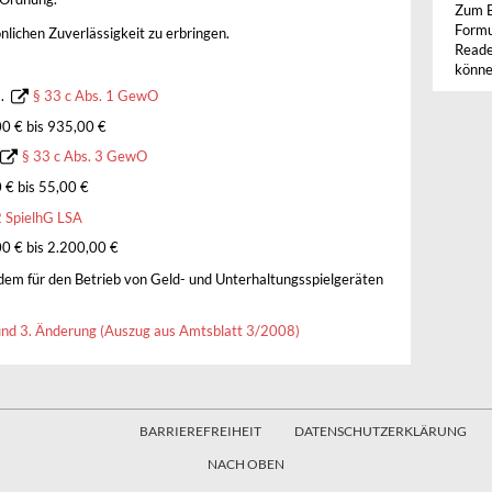
Zum B
Formu
nlichen Zuverlässigkeit zu erbringen.
Reade
könne
m.
§ 33 c Abs. 1 GewO
 € bis 935,00 €
§ 33 c Abs. 3 GewO
€ bis 55,00 €
2 SpielhG LSA
 € bis 2.200,00 €
em für den Betrieb von Geld- und Unterhaltungsspielgeräten
nd 3. Änderung (Auszug aus Amtsblatt 3/2008)
BARRIEREFREIHEIT
DATENSCHUTZERKLÄRUNG
NACH OBEN