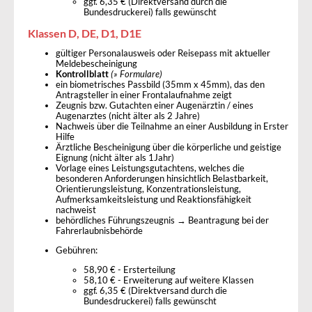
ggf. 6,35 € (Direktversand durch die
Bundesdruckerei) falls gewünscht
Klassen D, DE, D1, D1E
gültiger Personalausweis oder Reisepass mit aktueller
Meldebescheinigung
Kontrollblatt
(» Formulare)
ein biometrisches Passbild (35mm x 45mm), das den
Antragsteller in einer Frontalaufnahme zeigt
Zeugnis bzw. Gutachten einer Augenärztin / eines
Augenarztes (nicht älter als 2 Jahre)
Nachweis über die Teilnahme an einer Ausbildung in Erster
Hilfe
Ärztliche Bescheinigung über die körperliche und geistige
Eignung (nicht älter als 1Jahr)
Vorlage eines Leistungsgutachtens, welches die
besonderen Anforderungen hinsichtlich Belastbarkeit,
Orientierungsleistung, Konzentrationsleistung,
Aufmerksamkeitsleistung und Reaktionsfähigkeit
nachweist
behördliches Führungszeugnis → Beantragung bei der
Fahrerlaubnisbehörde
Gebühren:
58,90 € - Ersterteilung
58,10 € - Erweiterung auf weitere Klassen
ggf. 6,35 € (Direktversand durch die
Bundesdruckerei) falls gewünscht