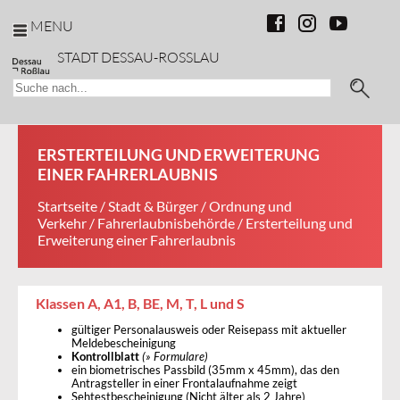
MENU
STADT DESSAU-ROSSLAU
ERSTERTEILUNG UND ERWEITERUNG
EINER FAHRERLAUBNIS
Startseite
/
Stadt & Bürger
/
Ordnung und
Verkehr
/
Fahrerlaubnisbehörde
/ Ersterteilung und
Erweiterung einer Fahrerlaubnis
Klassen A, A1, B, BE, M, T, L und S
gültiger Personalausweis oder Reisepass mit aktueller
Meldebescheinigung
Kontrollblatt
(» Formulare)
ein biometrisches Passbild (35mm x 45mm), das den
Antragsteller in einer Frontalaufnahme zeigt
Sehtestbescheinigung (Nicht älter als 2 Jahre)