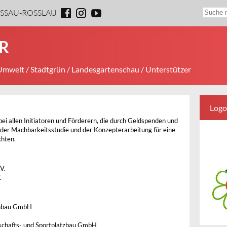
ESSAU-ROSSLAU
R
 Umwelt
/
Stadtgrün
/
Landesgartenschau
/ Unterstützer
Logo
ei allen Initiatoren und Förderern, die durch Geldspenden und
 der Machbarkeitsstudie und der Konzepterarbeitung für eine
hten.
V.
.
enbau GmbH
schafts- und Sportplatzbau GmbH