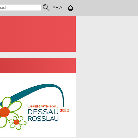
A+
A-