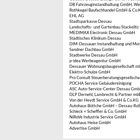
DB Fahrzeuginstandhaltung GmbH, We
Rothkegel Baufachhandel GmbH & Co.
EHL AG
Stadtsparkasse Dessau
Landschafts- und Gartenbau Stackelit
MEDIMAX Electronic Dessau GmbH
Städtisches Klinikum Dessau
DIM-Dessauer Instandhaltung und M
Sandner Dachbau GmbH
Stadtwerke Dessau GmbH
p-idea Werbeagentur GmbH
Dessauer Wohnungsbaugesellschaft m
Elektro-Schulze GmbH
Pro Consult Steuerberatungsgesellsch
POCHA Service Gebäudereinigung
ASC Auto-Service-Center Dessau Gm
DLP Dernehl, Lambrecht & Partner mb
Von der Heydt Service GmbH & Co.KG
Autohaus Böttche GmbH – Dessau-Roß
Schieck + Scheffler & Co. GmbH
NiRoVe Industrie Service GmbH
Autohaus Heise GmbH
Advertise GmbH