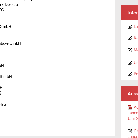
rk Dessau
KG
Info
La
z GmbH
Ka
ontage GmbH
Me
Un
bH
Be
aft mbH
bH
Auss
B
lau
Au
Lande
Jahr 
Gr
Lande