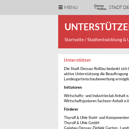
MENU
STADT D
UNTERSTÜTZE
Startseite
/
Stadtentwicklung &
Unterstützer
Die Stadt Dessau-Roßlau bedankt sich b
aktive Unterstützung die Beauftragung
Landesgartenschaubewerbung ermöglic
Initiatoren
Wirtschafts- und Industrieclub Anhalt e.
Wirtschaftsjunioren Sachsen-Anhalt e.V
Förderer
Thyrolf & Uhle Stahl- und Komponent
Thyrolf & Uhle GmbH
Galabau Dessau-Ziebigk Garten-, Land