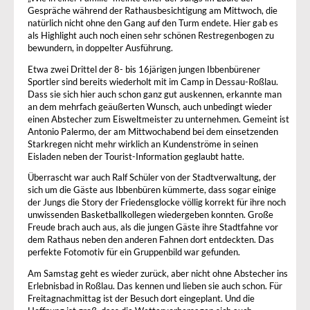
Gespräche während der Rathausbesichtigung am Mittwoch, die
natürlich nicht ohne den Gang auf den Turm endete. Hier gab es
als Highlight auch noch einen sehr schönen Restregenbogen zu
bewundern, in doppelter Ausführung.
Etwa zwei Drittel der 8- bis 16järigen jungen Ibbenbürener
Sportler sind bereits wiederholt mit im Camp in Dessau-Roßlau.
Dass sie sich hier auch schon ganz gut auskennen, erkannte man
an dem mehrfach geäußerten Wunsch, auch unbedingt wieder
einen Abstecher zum Eisweltmeister zu unternehmen. Gemeint ist
Antonio Palermo, der am Mittwochabend bei dem einsetzenden
Starkregen nicht mehr wirklich an Kundenströme in seinen
Eisladen neben der Tourist-Information geglaubt hatte.
Überrascht war auch Ralf Schüler von der Stadtverwaltung, der
sich um die Gäste aus Ibbenbüren kümmerte, dass sogar einige
der Jungs die Story der Friedensglocke völlig korrekt für ihre noch
unwissenden Basketballkollegen wiedergeben konnten. Große
Freude brach auch aus, als die jungen Gäste ihre Stadtfahne vor
dem Rathaus neben den anderen Fahnen dort entdeckten. Das
perfekte Fotomotiv für ein Gruppenbild war gefunden.
Am Samstag geht es wieder zurück, aber nicht ohne Abstecher ins
Erlebnisbad in Roßlau. Das kennen und lieben sie auch schon. Für
Freitagnachmittag ist der Besuch dort eingeplant. Und die