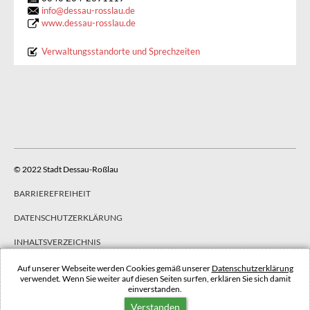
info
@
dessau-rosslau.de
www.dessau-rosslau.de
Verwaltungsstandorte und Sprechzeiten
© 2022 Stadt Dessau-Roßlau
BARRIEREFREIHEIT
DATENSCHUTZERKLÄRUNG
INHALTSVERZEICHNIS
IMPRESSUM
Auf unserer Webseite werden Cookies gemäß unserer
Datenschutzerklärung
verwendet. Wenn Sie weiter auf diesen Seiten surfen, erklären Sie sich damit
einverstanden.
NACH OBEN
Verstanden