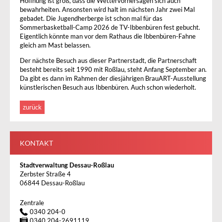
Hoffnung ist groß, dass die Wettervorhersagen sich auch
bewahrheiten. Ansonsten wird halt im nächsten Jahr zwei Mal
gebadet. Die Jugendherberge ist schon mal für das
Sommerbasketball-Camp 2026 de TV-Ibbenbüren fest gebucht.
Eigentlich könnte man vor dem Rathaus die Ibbenbüren-Fahne
gleich am Mast belassen.
Der nächste Besuch aus dieser Partnerstadt, die Partnerschaft
besteht bereits seit 1990 mit Roßlau, steht Anfang September an.
Da gibt es dann im Rahmen der diesjährigen BrauART-Ausstellung
künstlerischen Besuch aus Ibbenbüren. Auch schon wiederholt.
zurück
KONTAKT
Stadtverwaltung Dessau-Roßlau
Zerbster Straße 4
06844 Dessau-Roßlau
Zentrale
0340 204-0
0340 204-2691119