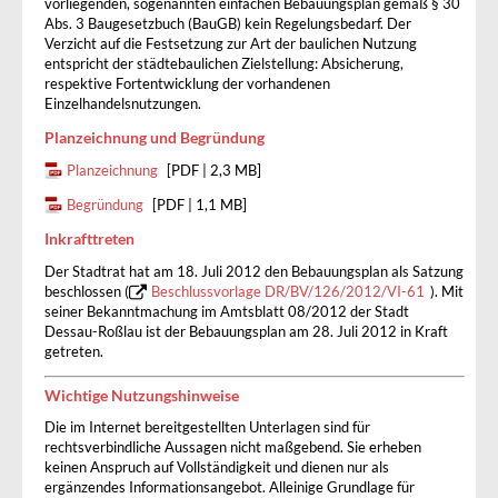
vorliegenden, sogenannten einfachen Bebauungsplan gemäß § 30
Abs. 3 Baugesetzbuch (BauGB) kein Regelungsbedarf. Der
Verzicht auf die Festsetzung zur Art der baulichen Nutzung
entspricht der städtebaulichen Zielstellung: Absicherung,
respektive Fortentwicklung der vorhandenen
Einzelhandelsnutzungen.
Planzeichnung und Begründung
Planzeichnung
[PDF | 2,3 MB]
Begründung
[PDF | 1,1 MB]
Inkrafttreten
Der Stadtrat hat am 18. Juli 2012 den Bebauungsplan als Satzung
beschlossen (
Beschlussvorlage DR/BV/126/2012/VI-61
). Mit
seiner Bekanntmachung im Amtsblatt 08/2012 der Stadt
Dessau-Roßlau ist der Bebauungsplan am 28. Juli 2012 in Kraft
getreten.
Wichtige Nutzungshinweise
Die im Internet bereitgestellten Unterlagen sind für
rechtsverbindliche Aussagen nicht maßgebend. Sie erheben
keinen Anspruch auf Vollständigkeit und dienen nur als
ergänzendes Informationsangebot. Alleinige Grundlage für