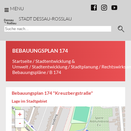
MENU
STADT DESSAU-ROSSLAU
BEBAUUNGSPLAN 174
Startseite
/
Stadtentwicklung &
Umwelt
/
Stadtentwicklung
/
Stadtplanung
/
Rechtswirksa
Bebauungspläne
/ B 174
Bebauungsplan 174 "Kreuzbergstraße"
Lage im Stadtgebiet
+
-