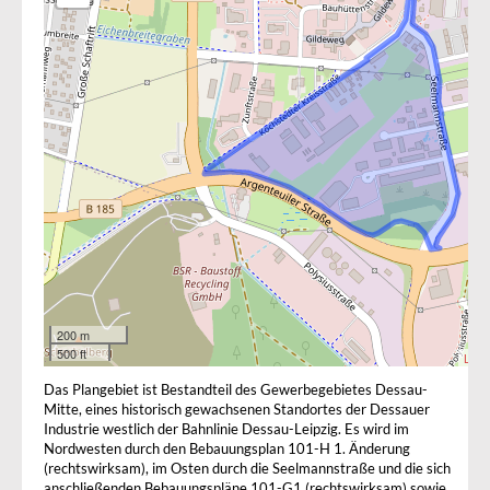
200 m
500 ft
Leafl
Das Plangebiet ist Bestandteil des Gewerbegebietes Dessau-
Mitte, eines historisch gewachsenen Standortes der Dessauer
Industrie westlich der Bahnlinie Dessau-Leipzig. Es wird im
Nordwesten durch den Bebauungsplan 101-H 1. Änderung
(rechtswirksam), im Osten durch die Seelmannstraße und die sich
anschließenden Bebauungspläne 101-G1 (rechtswirksam) sowie