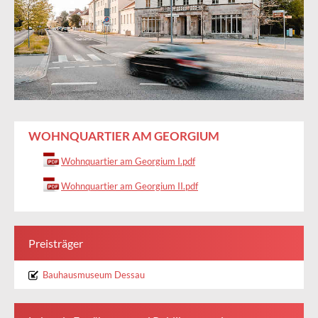
WOHNQUARTIER AM GEORGIUM
Wohnquartier am Georgium I.pdf
Wohnquartier am Georgium II.pdf
Preisträger
Bauhausmuseum Dessau