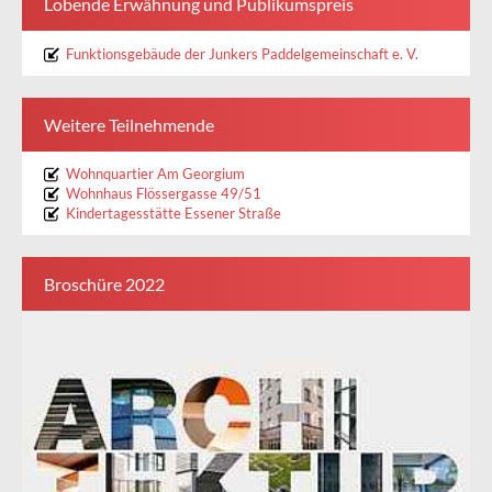
Lobende Erwähnung und Publikumspreis
Funktionsgebäude der Junkers Paddelgemeinschaft e. V.
Weitere Teilnehmende
Wohnquartier Am Georgium
Wohnhaus Flössergasse 49/51
Kindertagesstätte Essener Straße
Broschüre 2022