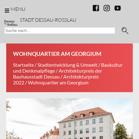
MENU
STADT DESSAU-ROSSLAU
WOHNQUARTIER AM GEORGIUM
Startseite
/
Stadtentwicklung & Umwelt
/
Baukultur
und Denkmalpflege
/
Architekturpreis der
Bauhausstadt Dessau
/
Architekturpreis
2022
/ Wohnquartier am Georgium