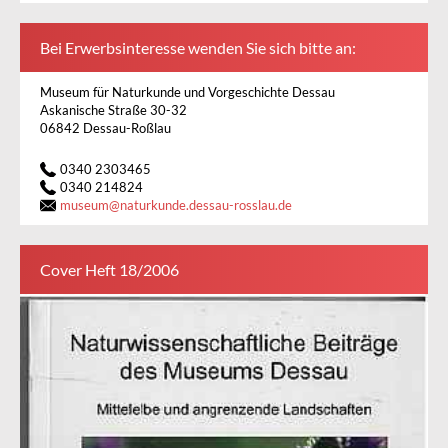
Bei Erwerbsinteresse wenden Sie sich bitte an:
Museum für Naturkunde und Vorgeschichte Dessau
Askanische Straße 30-32
06842 Dessau-Roßlau
0340 2303465
0340 214824
museum
@
naturkunde.dessau-rosslau.de
Cover Heft 18/2006