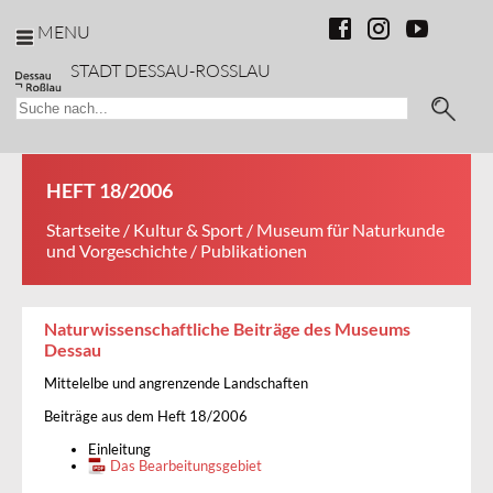
MENU
STADT DESSAU-ROSSLAU
HEFT 18/2006
Startseite
/
Kultur & Sport
/
Museum für Naturkunde
und Vorgeschichte
/ Publikationen
Naturwissenschaftliche Beiträge des Museums
Dessau
Mittelelbe und angrenzende Landschaften
Beiträge aus dem Heft 18/2006
Einleitung
Das Bearbeitungsgebiet